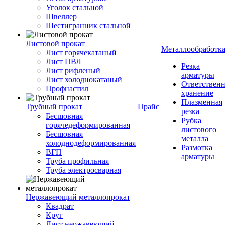
Уголок стальной
Швеллер
Шестигранник стальной
Листовой прокат
Металлообработк
Лист горячекатаный
Лист ПВЛ
Резка
Лист рифленый
арматуры
Лист холоднокатаный
Ответствен
Профнастил
хранение
Плазменная
Трубный прокат
Прайс
резка
Бесшовная
Рубка
горячедеформированная
листового
Бесшовная
металла
холоднодеформированная
Размотка
ВГП
арматуры
Труба профильная
Труба электросварная
Нержавеющий металлопрокат
Квадрат
Круг
Лист нержавеющий