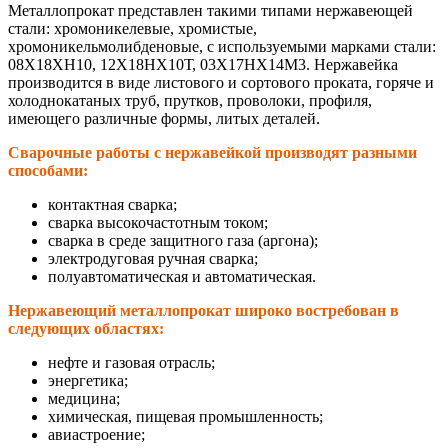
Металлопрокат представлен такими типами нержавеющей
стали: хромоникелевые, хромистые,
хромоникельмолибденовые, с используемыми марками стали:
08Х18ХН10, 12Х18НХ10Т, 03Х17НХ14М3. Нержавейка
производится в виде листового и сортового проката, горяче и
холоднокатаных труб, прутков, проволоки, профиля,
имеющего различные формы, литых деталей.
Сварочные работы с нержавейкой производят разными
способами:
контактная сварка;
сварка высокочастотным током;
сварка в среде защитного газа (аргона);
электродуговая ручная сварка;
полуавтоматическая и автоматическая.
Нержавеющий металлопрокат широко востребован в
следующих областях:
нефте и газовая отрасль;
энергетика;
медицина;
химическая, пищевая промышленность;
авиастроение;