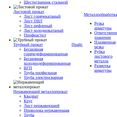
Шестигранник стальной
Листовой прокат
Металлообработк
Лист горячекатаный
Лист ПВЛ
Резка
Лист рифленый
арматуры
Лист холоднокатаный
Ответствен
Профнастил
хранение
Плазменная
Трубный прокат
Прайс
резка
Бесшовная
Рубка
горячедеформированная
листового
Бесшовная
металла
холоднодеформированная
Размотка
ВГП
арматуры
Труба профильная
Труба электросварная
Нержавеющий металлопрокат
Квадрат
Круг
Лист нержавеющий
Проволока нержавеющая
Труба