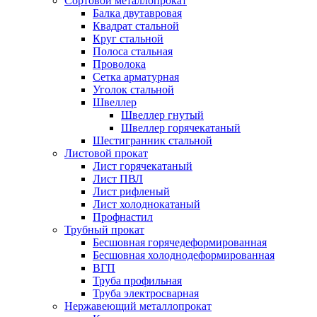
Сортовой металлопрокат
Балка двутавровая
Квадрат стальной
Круг стальной
Полоса стальная
Проволока
Сетка арматурная
Уголок стальной
Швеллер
Швеллер гнутый
Швеллер горячекатаный
Шестигранник стальной
Листовой прокат
Лист горячекатаный
Лист ПВЛ
Лист рифленый
Лист холоднокатаный
Профнастил
Трубный прокат
Бесшовная горячедеформированная
Бесшовная холоднодеформированная
ВГП
Труба профильная
Труба электросварная
Нержавеющий металлопрокат