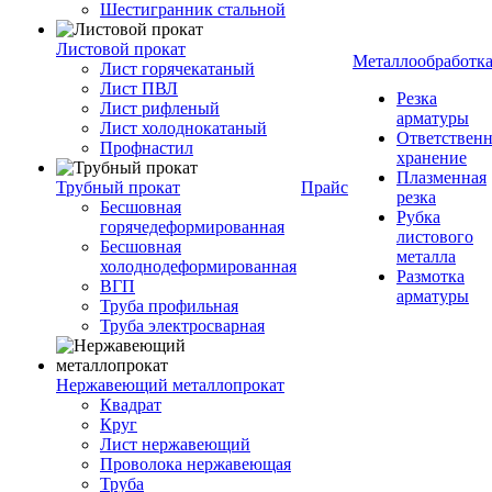
Шестигранник стальной
Листовой прокат
Металлообработк
Лист горячекатаный
Лист ПВЛ
Резка
Лист рифленый
арматуры
Лист холоднокатаный
Ответствен
Профнастил
хранение
Плазменная
Трубный прокат
Прайс
резка
Бесшовная
Рубка
горячедеформированная
листового
Бесшовная
металла
холоднодеформированная
Размотка
ВГП
арматуры
Труба профильная
Труба электросварная
Нержавеющий металлопрокат
Квадрат
Круг
Лист нержавеющий
Проволока нержавеющая
Труба