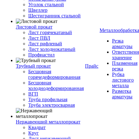
Уголок стальной
Швеллер
Шестигранник стальной
Листовой прокат
Металлообработк
Лист горячекатаный
Лист ПВЛ
Резка
Лист рифленый
арматуры
Лист холоднокатаный
Ответствен
Профнастил
хранение
Плазменная
Трубный прокат
Прайс
резка
Бесшовная
Рубка
горячедеформированная
листового
Бесшовная
металла
холоднодеформированная
Размотка
ВГП
арматуры
Труба профильная
Труба электросварная
Нержавеющий металлопрокат
Квадрат
Круг
Лист нержавеющий