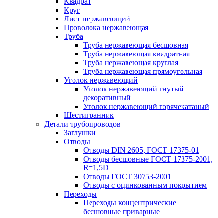
Квадрат
Круг
Лист нержавеющий
Проволока нержавеющая
Труба
Труба нержавеющая бесшовная
Труба нержавеющая квадратная
Труба нержавеющая круглая
Труба нержавеющая прямоугольная
Уголок нержавеющий
Уголок нержавеющий гнутый
декоративный
Уголок нержавеющий горячекатаный
Шестигранник
Детали трубопроводов
Заглушки
Отводы
Отводы DIN 2605, ГОСТ 17375-01
Отводы бесшовные ГОСТ 17375-2001,
R=1,5D
Отводы ГОСТ 30753-2001
Отводы с оцинкованным покрытием
Переходы
Переходы концентрические
бесшовные приварные