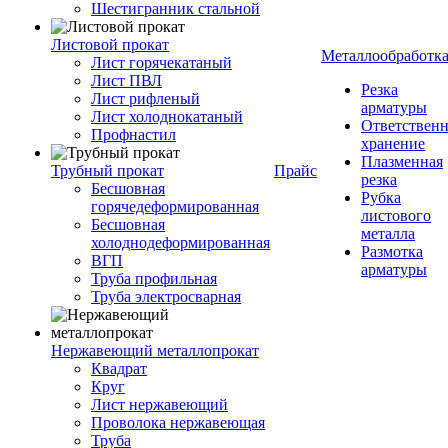
Шестигранник стальной
Листовой прокат
Металлообработк
Лист горячекатаный
Лист ПВЛ
Резка
Лист рифленый
арматуры
Лист холоднокатаный
Ответствен
Профнастил
хранение
Плазменная
Трубный прокат
Прайс
резка
Бесшовная
Рубка
горячедеформированная
листового
Бесшовная
металла
холоднодеформированная
Размотка
ВГП
арматуры
Труба профильная
Труба электросварная
Нержавеющий металлопрокат
Квадрат
Круг
Лист нержавеющий
Проволока нержавеющая
Труба