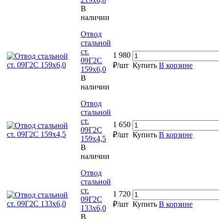
В
наличии
Отвод
стальной
ст.
1 980
09Г2С
₽/шт
Купить
В корзине
159х6,0
В
наличии
Отвод
стальной
ст.
1 650
09Г2С
₽/шт
Купить
В корзине
159х4,5
В
наличии
Отвод
стальной
ст.
1 720
09Г2С
₽/шт
Купить
В корзине
133х6,0
В