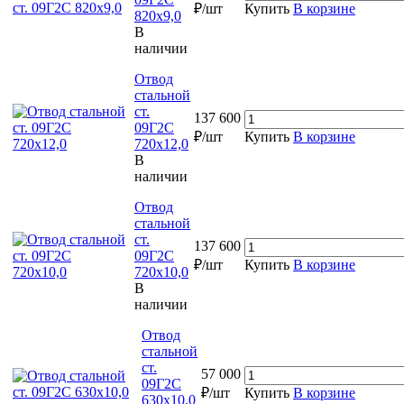
₽/шт
Купить
В корзине
820х9,0
В
наличии
Отвод
стальной
ст.
137 600
09Г2С
₽/шт
Купить
В корзине
720х12,0
В
наличии
Отвод
стальной
ст.
137 600
09Г2С
₽/шт
Купить
В корзине
720х10,0
В
наличии
Отвод
стальной
ст.
57 000
09Г2С
₽/шт
Купить
В корзине
630х10,0