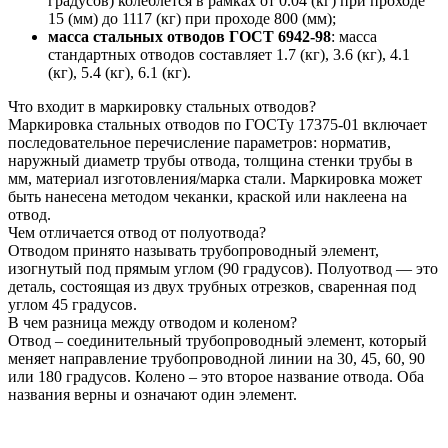
градусов) колеблется в рамках от 0.04 (кг) при проходе
15 (мм) до 1117 (кг) при проходе 800 (мм);
масса стальных отводов ГОСТ 6942-98
: масса
стандартных отводов составляет 1.7 (кг), 3.6 (кг), 4.1
(кг), 5.4 (кг), 6.1 (кг).
Что входит в маркировку стальных отводов?
Маркировка стальных отводов по ГОСТу 17375-01 включает
последовательное перечисление параметров: норматив,
наружный диаметр трубы отвода, толщина стенки трубы в
мм, материал изготовления/марка стали. Маркировка может
быть нанесена методом чеканки, краской или наклеена на
отвод.
Чем отличается отвод от полуотвода?
Отводом принято называть трубопроводный элемент,
изогнутый под прямым углом (90 градусов). Полуотвод — это
деталь, состоящая из двух трубных отрезков, сваренная под
углом 45 градусов.
В чем разница между отводом и коленом?
Отвод ‒ соединительный трубопроводный элемент, который
меняет направление трубопроводной линии на 30, 45, 60, 90
или 180 градусов. Колено ‒ это второе название отвода. Оба
названия верны и означают один элемент.