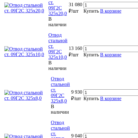
ст.
31 080
09Г2С
₽/шт
Купить
В корзине
325х20,0
В
наличии
Отвод
стальной
ст.
13 160
09Г2С
₽/шт
Купить
В корзине
325х10,0
В
наличии
Отвод
стальной
ст.
9 930
09Г2С
₽/шт
Купить
В корзине
325х8,0
В
наличии
Отвод
стальной
ст.
9 040