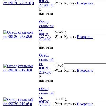
09Г2С
₽/шт
Купить
В корзине
273х10,0
В
наличии
Отвод
стальной
ст.
6 840
09Г2С
₽/шт
Купить
В корзине
273х8,0
В
наличии
Отвод
стальной
ст.
4 700
09Г2С
₽/шт
Купить
В корзине
219х8,0
В
наличии
Отвод
стальной
ст.
3 360
09Г2С
₽/шт
Купить
В корзине
219х6,0