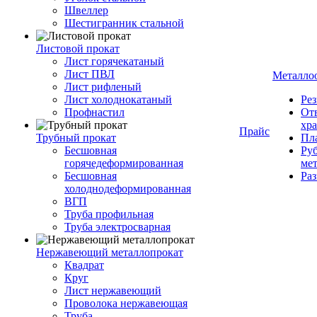
Швеллер
Шестигранник стальной
Листовой прокат
Лист горячекатаный
Лист ПВЛ
Металло
Лист рифленый
Лист холоднокатаный
Рез
Профнастил
От
хр
Прайс
Трубный прокат
Пла
Бесшовная
Руб
горячедеформированная
ме
Бесшовная
Ра
холоднодеформированная
ВГП
Труба профильная
Труба электросварная
Нержавеющий металлопрокат
Квадрат
Круг
Лист нержавеющий
Проволока нержавеющая
Труба