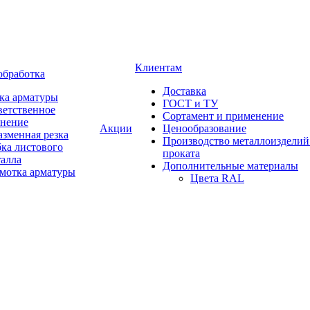
Клиентам
обработка
Доставка
ка арматуры
ГОСТ и ТУ
ветственное
Сортамент и применение
анение
Акции
Ценообразование
зменная резка
Производство металлоизделий
ка листового
проката
талла
Дополнительные материалы
змотка арматуры
Цвета RAL