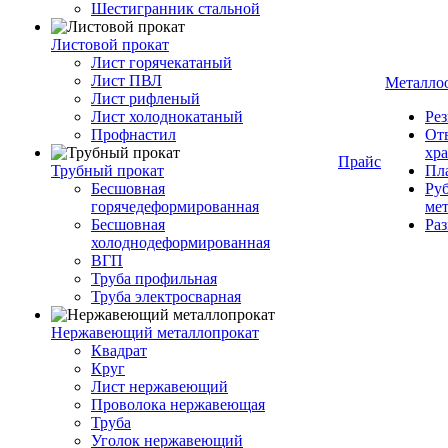
Шестигранник стальной
Листовой прокат
Лист горячекатаный
Лист ПВЛ
Металло
Лист рифленый
Лист холоднокатаный
Рез
Профнастил
От
хр
Прайс
Трубный прокат
Пла
Бесшовная
Руб
горячедеформированная
ме
Бесшовная
Ра
холоднодеформированная
ВГП
Труба профильная
Труба электросварная
Нержавеющий металлопрокат
Квадрат
Круг
Лист нержавеющий
Проволока нержавеющая
Труба
Уголок нержавеющий