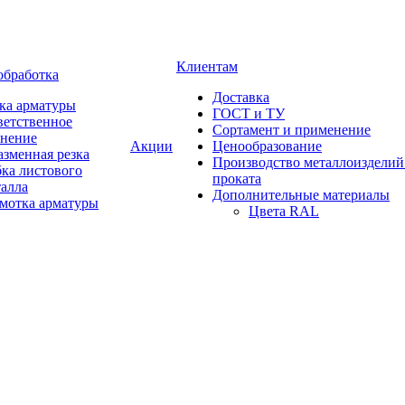
Клиентам
обработка
Доставка
ка арматуры
ГОСТ и ТУ
ветственное
Сортамент и применение
анение
Акции
Ценообразование
зменная резка
Производство металлоизделий
ка листового
проката
талла
Дополнительные материалы
змотка арматуры
Цвета RAL