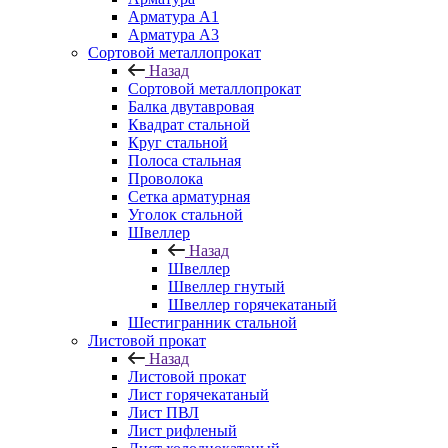
Арматура A1
Арматура А3
Сортовой металлопрокат
Назад
Сортовой металлопрокат
Балка двутавровая
Квадрат стальной
Круг стальной
Полоса стальная
Проволока
Сетка арматурная
Уголок стальной
Швеллер
Назад
Швеллер
Швеллер гнутый
Швеллер горячекатаный
Шестигранник стальной
Листовой прокат
Назад
Листовой прокат
Лист горячекатаный
Лист ПВЛ
Лист рифленый