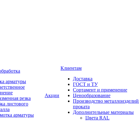
Клиентам
обработка
Доставка
ка арматуры
ГОСТ и ТУ
ветственное
Сортамент и применение
анение
Акции
Ценообразование
зменная резка
Производство металлоизделий
ка листового
проката
талла
Дополнительные материалы
змотка арматуры
Цвета RAL