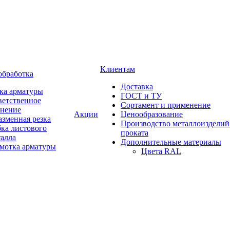
Клиентам
обработка
Доставка
ка арматуры
ГОСТ и ТУ
ветственное
Сортамент и применение
анение
Акции
Ценообразование
зменная резка
Производство металлоизделий
ка листового
проката
талла
Дополнительные материалы
змотка арматуры
Цвета RAL