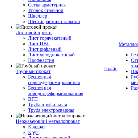
Сетка арматурная
Уголок стальной
Швеллер
Шестигранник стальной
Листовой прокат
Лист горячекатаный
Лист ПВЛ
Металло
Лист рифленый
Лист холоднокатаный
Рез
Профнастил
От
хр
Прайс
Трубный прокат
Пла
Бесшовная
Руб
горячедеформированная
ме
Бесшовная
Ра
холоднодеформированная
ВГП
Труба профильная
Труба электросварная
Нержавеющий металлопрокат
Квадрат
Круг
Лист нержавеющий