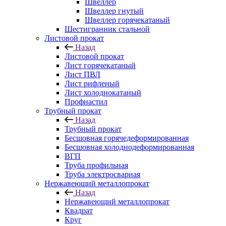
Швеллер
Швеллер гнутый
Швеллер горячекатаный
Шестигранник стальной
Листовой прокат
Назад
Листовой прокат
Лист горячекатаный
Лист ПВЛ
Лист рифленый
Лист холоднокатаный
Профнастил
Трубный прокат
Назад
Трубный прокат
Бесшовная горячедеформированная
Бесшовная холоднодеформированная
ВГП
Труба профильная
Труба электросварная
Нержавеющий металлопрокат
Назад
Нержавеющий металлопрокат
Квадрат
Круг