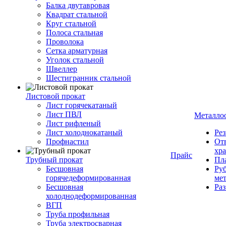
Балка двутавровая
Квадрат стальной
Круг стальной
Полоса стальная
Проволока
Сетка арматурная
Уголок стальной
Швеллер
Шестигранник стальной
Листовой прокат
Лист горячекатаный
Лист ПВЛ
Металло
Лист рифленый
Лист холоднокатаный
Рез
Профнастил
От
хр
Прайс
Трубный прокат
Пла
Бесшовная
Руб
горячедеформированная
ме
Бесшовная
Ра
холоднодеформированная
ВГП
Труба профильная
Труба электросварная