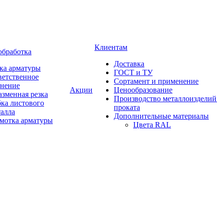
Клиентам
обработка
Доставка
ка арматуры
ГОСТ и ТУ
ветственное
Сортамент и применение
анение
Акции
Ценообразование
зменная резка
Производство металлоизделий
ка листового
проката
талла
Дополнительные материалы
змотка арматуры
Цвета RAL