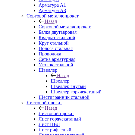
Арматура A1
Арматура А3
Сортовой металлопрокат
Назад
Сортовой металлопрокат
Балка двутавровая
Квадрат стальной
Круг стальной
Полоса стальная
Проволока
Сетка арматурная
Уголок стальной
Швеллер
Назад
Швеллер
Швеллер гнутый
Швеллер горячекатаный
Шестигранник стальной
Листовой прокат
Назад
Листовой прокат
Лист горячекатаный
Лист ПВЛ
Лист рифленый