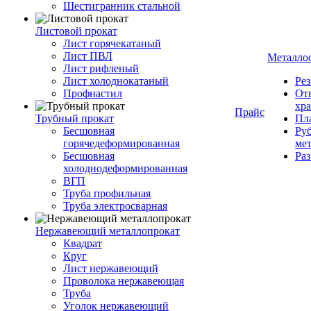
Шестигранник стальной
Листовой прокат
Лист горячекатаный
Лист ПВЛ
Металло
Лист рифленый
Лист холоднокатаный
Рез
Профнастил
От
хр
Прайс
Трубный прокат
Пла
Бесшовная
Руб
горячедеформированная
ме
Бесшовная
Ра
холоднодеформированная
ВГП
Труба профильная
Труба электросварная
Нержавеющий металлопрокат
Квадрат
Круг
Лист нержавеющий
Проволока нержавеющая
Труба
Уголок нержавеющий