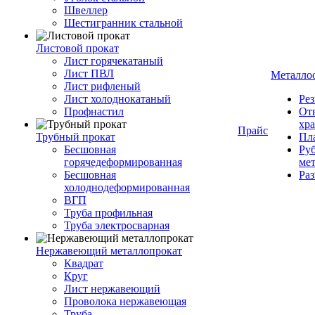
Швеллер
Шестигранник стальной
Листовой прокат
Лист горячекатаный
Лист ПВЛ
Металло
Лист рифленый
Лист холоднокатаный
Рез
Профнастил
От
хр
Прайс
Трубный прокат
Пла
Бесшовная
Руб
горячедеформированная
ме
Бесшовная
Ра
холоднодеформированная
ВГП
Труба профильная
Труба электросварная
Нержавеющий металлопрокат
Квадрат
Круг
Лист нержавеющий
Проволока нержавеющая
Труба