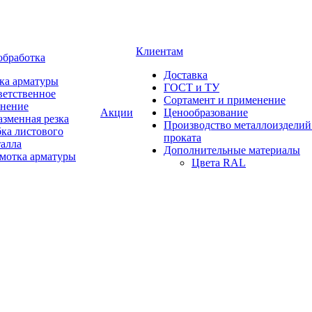
Клиентам
обработка
Доставка
ка арматуры
ГОСТ и ТУ
ветственное
Сортамент и применение
анение
Акции
Ценообразование
зменная резка
Производство металлоизделий
ка листового
проката
талла
Дополнительные материалы
змотка арматуры
Цвета RAL