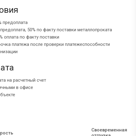
овия
% предоплата
 предоплата, 50% по факту поставки металлопроката
% оплата по факту поставки
рочка платежа после проверки платежеспособности
анизации
ата
ата на расчетный счет
ичными в офисе
объекте
Своевременная
рость
отгрузка