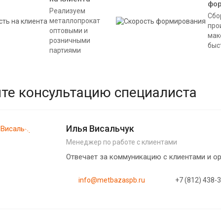
фо
Реализуем
Сбо
металлопрокат
про
оптовыми и
мак
розничными
быс
партиями
те консультацию специалиста
Илья Висальчук
Менеджер по работе с клиентами
Отвечает за коммуникацию с клиентами и 
info@metbazaspb.ru
+7 (812) 438-