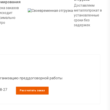
рмирования
Доставляем
рка заказов
металлопрокат в
исходит
установленные
симально
сроки без
тро
задержек
организацию преддоговорной работы
38-27
Рассчитать заказ