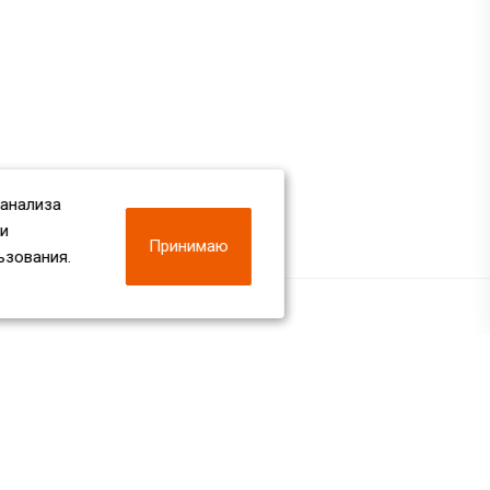
 анализа
 и
Принимаю
ьзования.