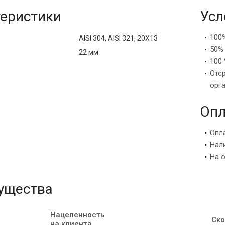
еристики
Усл
100
AISI 304, AISI 321, 20Х13
50%
22 мм
100 
Отс
орг
Опл
Опл
Нал
На 
ущества
Нацеленность
Ско
на клиента