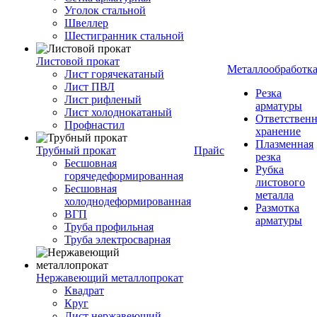
Уголок стальной
Швеллер
Шестигранник стальной
Листовой прокат
Металлообработк
Лист горячекатаный
Лист ПВЛ
Резка
Лист рифленый
арматуры
Лист холоднокатаный
Ответствен
Профнастил
хранение
Плазменная
Трубный прокат
Прайс
резка
Бесшовная
Рубка
горячедеформированная
листового
Бесшовная
металла
холоднодеформированная
Размотка
ВГП
арматуры
Труба профильная
Труба электросварная
Нержавеющий металлопрокат
Квадрат
Круг
Лист нержавеющий