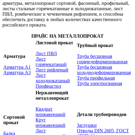
арматуры, металлопрокат сортовой, фасонный, профильный,
листы стальные горячекатанные и холоднокатанные, лист
ПВЛ, ромбические и чечевичным рифлением, и способны
обеспечить доставку в любых количествах качественного
российского проката.
ПРАЙС НА МЕТАЛЛОПРОКАТ
Листовой прокат
Трубный прокат
Лист ПВЛ
Арматура
Труба бесшовная
Лист
горячедеформированная
горячекатаный
Арматура А1
Труба бесшовная
Лист рифленый
Арматура А3
холоднодеформированная
Лист
Труба профильная
холоднокатаный
Труба электросварная
Профнастил
Нержавеющий
металлопрокат
Квадрат
нержавеющий
Детали трубопроводов
Сортовой
Круг
прокат
нержавеющий
Заглушки
Лист
Отводы DIN 2605, ГОСТ
Балка