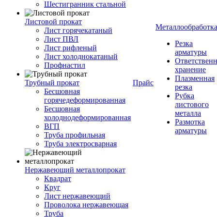
Шестигранник стальной
Листовой прокат
Металлообработк
Лист горячекатаный
Лист ПВЛ
Резка
Лист рифленый
арматуры
Лист холоднокатаный
Ответствен
Профнастил
хранение
Плазменная
Трубный прокат
Прайс
резка
Бесшовная
Рубка
горячедеформированная
листового
Бесшовная
металла
холоднодеформированная
Размотка
ВГП
арматуры
Труба профильная
Труба электросварная
Нержавеющий металлопрокат
Квадрат
Круг
Лист нержавеющий
Проволока нержавеющая
Труба