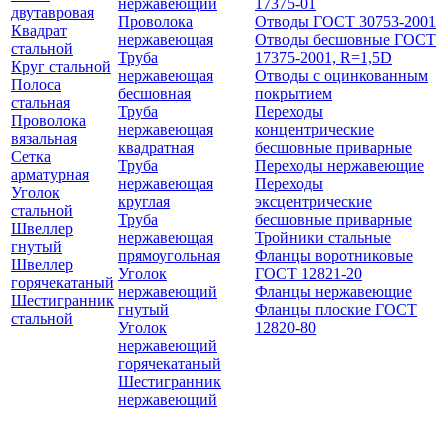
нержавеющий
17375-01
двутавровая
Проволока
Отводы ГОСТ 30753-2001
Квадрат
нержавеющая
Отводы бесшовные ГОСТ
стальной
Труба
17375-2001, R=1,5D
Круг стальной
нержавеющая
Отводы с оцинкованным
Полоса
бесшовная
покрытием
стальная
Труба
Переходы
Проволока
нержавеющая
концентрические
вязальная
квадратная
бесшовные приварные
Сетка
Труба
Переходы нержавеющие
арматурная
нержавеющая
Переходы
Уголок
круглая
эксцентрические
стальной
Труба
бесшовные приварные
Швеллер
нержавеющая
Тройники стальные
гнутый
прямоугольная
Фланцы воротниковые
Швеллер
Уголок
ГОСТ 12821-20
горячекатаный
нержавеющий
Фланцы нержавеющие
Шестигранник
гнутый
Фланцы плоские ГОСТ
стальной
Уголок
12820-80
нержавеющий
горячекатаный
Шестигранник
нержавеющий