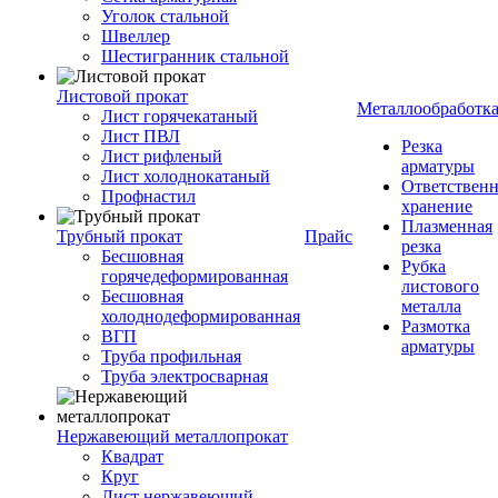
Уголок стальной
Швеллер
Шестигранник стальной
Листовой прокат
Металлообработк
Лист горячекатаный
Лист ПВЛ
Резка
Лист рифленый
арматуры
Лист холоднокатаный
Ответствен
Профнастил
хранение
Плазменная
Трубный прокат
Прайс
резка
Бесшовная
Рубка
горячедеформированная
листового
Бесшовная
металла
холоднодеформированная
Размотка
ВГП
арматуры
Труба профильная
Труба электросварная
Нержавеющий металлопрокат
Квадрат
Круг
Лист нержавеющий