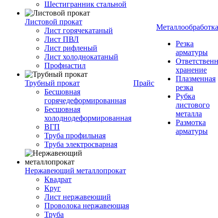
Шестигранник стальной
Листовой прокат
Металлообработк
Лист горячекатаный
Лист ПВЛ
Резка
Лист рифленый
арматуры
Лист холоднокатаный
Ответствен
Профнастил
хранение
Плазменная
Трубный прокат
Прайс
резка
Бесшовная
Рубка
горячедеформированная
листового
Бесшовная
металла
холоднодеформированная
Размотка
ВГП
арматуры
Труба профильная
Труба электросварная
Нержавеющий металлопрокат
Квадрат
Круг
Лист нержавеющий
Проволока нержавеющая
Труба