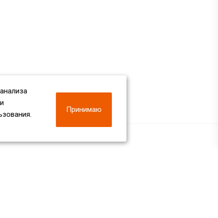
 анализа
 и
Принимаю
ьзования.