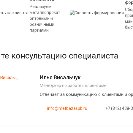
фо
Реализуем
Сбо
металлопрокат
про
оптовыми и
мак
розничными
быс
партиями
те консультацию специалиста
Илья Висальчук
Менеджер по работе с клиентами
Отвечает за коммуникацию с клиентами и 
info@metbazaspb.ru
+7 (812) 438-