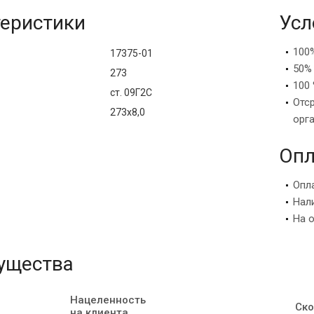
еристики
Усл
100
17375-01
50%
273
100 
ст. 09Г2С
Отс
273х8,0
орг
Опл
Опл
Нал
На 
ущества
Нацеленность
Ско
на клиента