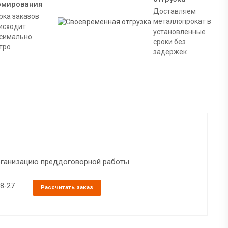
рмирования
Доставляем
рка заказов
металлопрокат в
исходит
установленные
симально
сроки без
тро
задержек
организацию преддоговорной работы
38-27
Рассчитать заказ