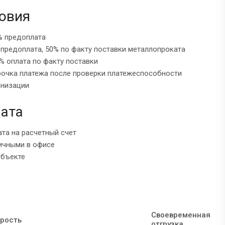
овия
% предоплата
 предоплата, 50% по факту поставки металлопроката
% оплата по факту поставки
рочка платежа после проверки платежеспособности
анизации
ата
ата на расчетный счет
ичными в офисе
объекте
Своевременная
рость
отгрузка