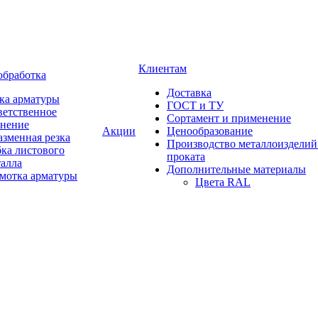
Клиентам
обработка
Доставка
ка арматуры
ГОСТ и ТУ
ветственное
Сортамент и применение
анение
Акции
Ценообразование
зменная резка
Производство металлоизделий
ка листового
проката
талла
Дополнительные материалы
змотка арматуры
Цвета RAL