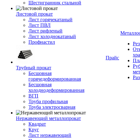
Шестигранник стальной
Листовой прокат
Лист горячекатаный
Лист ПВЛ
Лист рифленый
Металло
Лист холоднокатаный
Профнастил
Рез
От
хр
Прайс
Пла
Руб
Трубный прокат
ме
Бесшовная
Ра
горячедеформированная
Бесшовная
холоднодеформированная
ВГП
Труба профильная
Труба электросварная
Нержавеющий металлопрокат
Квадрат
Круг
Лист нержавеющий