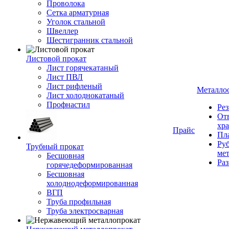
Проволока
Сетка арматурная
Уголок стальной
Швеллер
Шестигранник стальной
Листовой прокат
Лист горячекатаный
Лист ПВЛ
Лист рифленый
Металло
Лист холоднокатаный
Профнастил
Рез
От
хр
Прайс
Пла
Руб
Трубный прокат
ме
Бесшовная
Ра
горячедеформированная
Бесшовная
холоднодеформированная
ВГП
Труба профильная
Труба электросварная