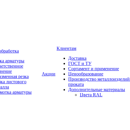
Клиентам
обработка
Доставка
ка арматуры
ГОСТ и ТУ
ветственное
Сортамент и применение
анение
Акции
Ценообразование
зменная резка
Производство металлоизделий
ка листового
проката
талла
Дополнительные материалы
змотка арматуры
Цвета RAL