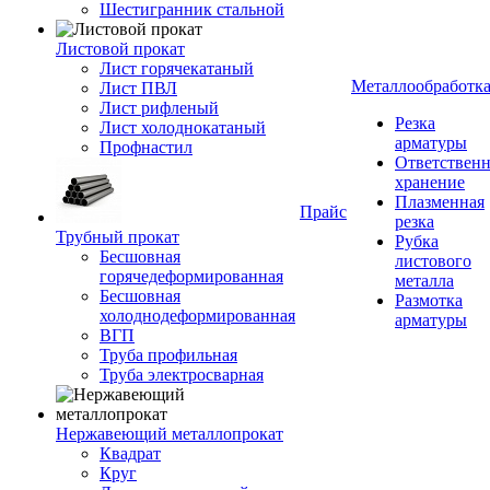
Шестигранник стальной
Листовой прокат
Лист горячекатаный
Металлообработк
Лист ПВЛ
Лист рифленый
Резка
Лист холоднокатаный
арматуры
Профнастил
Ответствен
хранение
Плазменная
Прайс
резка
Трубный прокат
Рубка
Бесшовная
листового
горячедеформированная
металла
Бесшовная
Размотка
холоднодеформированная
арматуры
ВГП
Труба профильная
Труба электросварная
Нержавеющий металлопрокат
Квадрат
Круг