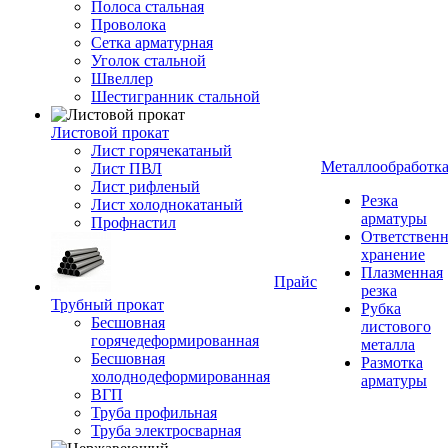
Полоса стальная
Проволока
Сетка арматурная
Уголок стальной
Швеллер
Шестигранник стальной
Листовой прокат
Лист горячекатаный
Металлообработк
Лист ПВЛ
Лист рифленый
Резка
Лист холоднокатаный
арматуры
Профнастил
Ответствен
хранение
Плазменная
Прайс
резка
Трубный прокат
Рубка
Бесшовная
листового
горячедеформированная
металла
Бесшовная
Размотка
холоднодеформированная
арматуры
ВГП
Труба профильная
Труба электросварная