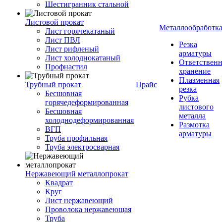
Шестигранник стальной
Листовой прокат
Металлообработк
Лист горячекатаный
Лист ПВЛ
Резка
Лист рифленый
арматуры
Лист холоднокатаный
Ответствен
Профнастил
хранение
Плазменная
Трубный прокат
Прайс
резка
Бесшовная
Рубка
горячедеформированная
листового
Бесшовная
металла
холоднодеформированная
Размотка
ВГП
арматуры
Труба профильная
Труба электросварная
Нержавеющий металлопрокат
Квадрат
Круг
Лист нержавеющий
Проволока нержавеющая
Труба