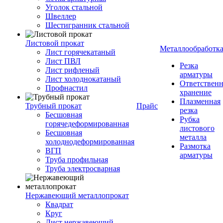
Уголок стальной
Швеллер
Шестигранник стальной
Листовой прокат
Металлообработк
Лист горячекатаный
Лист ПВЛ
Резка
Лист рифленый
арматуры
Лист холоднокатаный
Ответствен
Профнастил
хранение
Плазменная
Трубный прокат
Прайс
резка
Бесшовная
Рубка
горячедеформированная
листового
Бесшовная
металла
холоднодеформированная
Размотка
ВГП
арматуры
Труба профильная
Труба электросварная
Нержавеющий металлопрокат
Квадрат
Круг
Лист нержавеющий