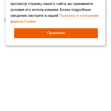
просмотр страниц нашего сайта, вы принимаете
условия его использования. Более подробные
сведения смотрите в нашей
Политике в отношении
Наши партнеры
файлов Cookie
.
Принимаю
Компания
О компании
Сертификаты
Партнеры
Отзывы
Вакансии
Реквизиты