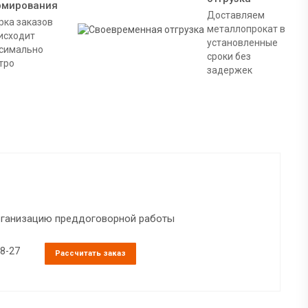
рмирования
Доставляем
рка заказов
металлопрокат в
исходит
установленные
симально
сроки без
тро
задержек
организацию преддоговорной работы
38-27
Рассчитать заказ