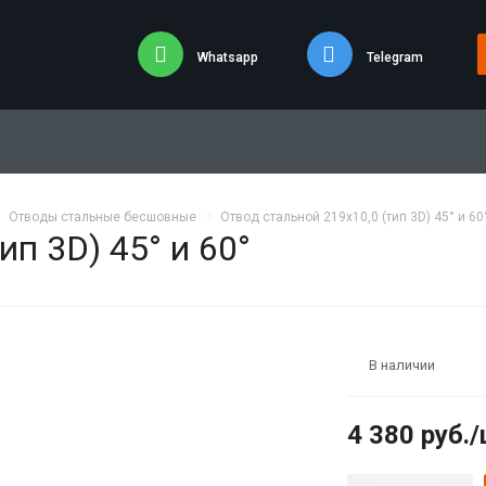
Whatsapp
Telegram
Отводы стальные бесшовные
Отвод стальной 219х10,0 (тип 3D) 45° и 60
ип 3D) 45° и 60°
В наличии
4 380
руб.
/