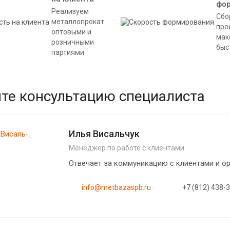
фо
Реализуем
Сбо
металлопрокат
про
оптовыми и
мак
розничными
быс
партиями
те консультацию специалиста
Илья Висальчук
Менеджер по работе с клиентами
Отвечает за коммуникацию с клиентами и 
info@metbazaspb.ru
+7 (812) 438-