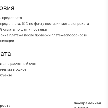
овия
% предоплата
 предоплата, 50% по факту поставки металлопроката
% оплата по факту поставки
рочка платежа после проверки платежеспособности
анизации
ата
ата на расчетный счет
ичными в офисе
объекте
Своевременная
рость
отгрузка