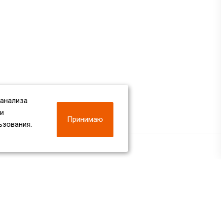
 анализа
 и
Принимаю
ьзования.