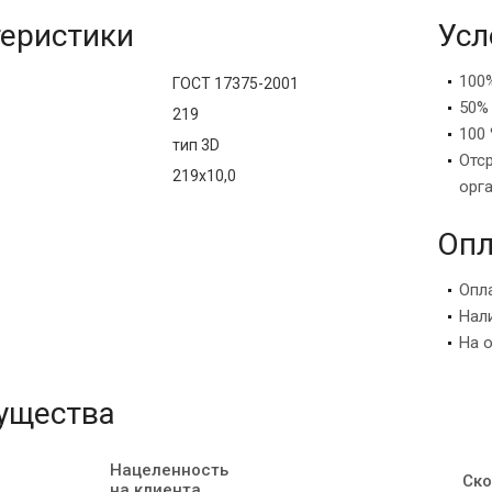
еристики
Усл
100
ГОСТ 17375-2001
50%
219
100 
тип 3D
Отс
219х10,0
орг
Опл
Опл
Нал
На 
ущества
Нацеленность
Ско
на клиента