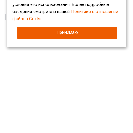
условия его использования. Более подробные
сведения смотрите в нашей
Политике в отношении
Наши партнеры
файлов Cookie
.
Принимаю
Компания
О компании
Сертификаты
Партнеры
Отзывы
Вакансии
Реквизиты