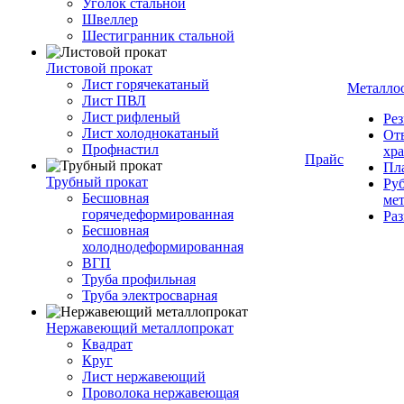
Уголок стальной
Швеллер
Шестигранник стальной
Листовой прокат
Лист горячекатаный
Металло
Лист ПВЛ
Лист рифленый
Рез
Лист холоднокатаный
От
Профнастил
хр
Прайс
Пла
Трубный прокат
Руб
Бесшовная
ме
горячедеформированная
Ра
Бесшовная
холоднодеформированная
ВГП
Труба профильная
Труба электросварная
Нержавеющий металлопрокат
Квадрат
Круг
Лист нержавеющий
Проволока нержавеющая