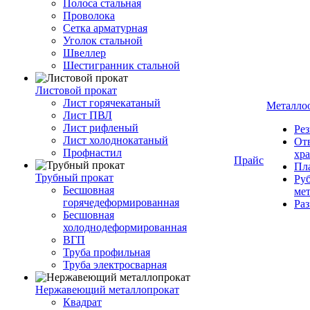
Полоса стальная
Проволока
Сетка арматурная
Уголок стальной
Швеллер
Шестигранник стальной
Листовой прокат
Лист горячекатаный
Металло
Лист ПВЛ
Лист рифленый
Рез
Лист холоднокатаный
От
Профнастил
хр
Прайс
Пла
Трубный прокат
Руб
Бесшовная
ме
горячедеформированная
Ра
Бесшовная
холоднодеформированная
ВГП
Труба профильная
Труба электросварная
Нержавеющий металлопрокат
Квадрат