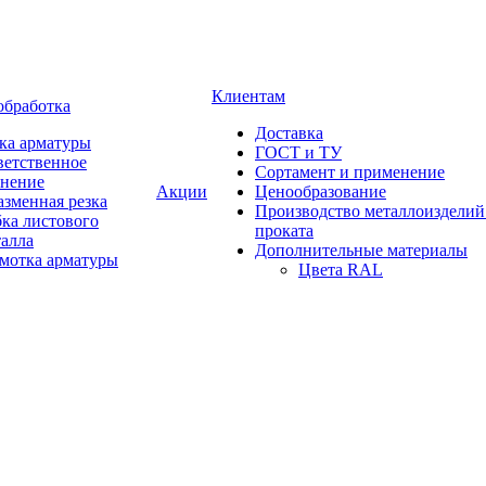
Клиентам
обработка
Доставка
ка арматуры
ГОСТ и ТУ
ветственное
Сортамент и применение
анение
Акции
Ценообразование
зменная резка
Производство металлоизделий
ка листового
проката
талла
Дополнительные материалы
змотка арматуры
Цвета RAL