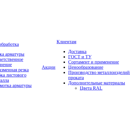
Клиентам
обработка
Доставка
ка арматуры
ГОСТ и ТУ
ветственное
Сортамент и применение
анение
Акции
Ценообразование
зменная резка
Производство металлоизделий
ка листового
проката
талла
Дополнительные материалы
змотка арматуры
Цвета RAL