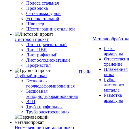
Полоса стальная
Проволока
Сетка арматурная
Уголок стальной
Швеллер
Шестигранник стальной
Металлообработк
Листовой прокат
Лист горячекатаный
Резка
Лист ПВЛ
арматуры
Лист рифленый
Ответствен
Лист холоднокатаный
хранение
Профнастил
Плазменная
Прайс
резка
Трубный прокат
Рубка
Бесшовная
листового
горячедеформированная
металла
Бесшовная
Размотка
холоднодеформированная
арматуры
ВГП
Труба профильная
Труба электросварная
Нержавеющий металлопрокат