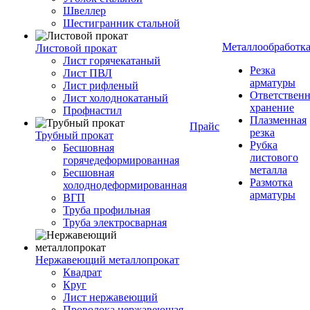
Швеллер
Шестигранник стальной
Металлообработк
Листовой прокат
Лист горячекатаный
Резка
Лист ПВЛ
арматуры
Лист рифленый
Ответствен
Лист холоднокатаный
хранение
Профнастил
Плазменная
Прайс
резка
Трубный прокат
Рубка
Бесшовная
листового
горячедеформированная
металла
Бесшовная
Размотка
холоднодеформированная
арматуры
ВГП
Труба профильная
Труба электросварная
Нержавеющий металлопрокат
Квадрат
Круг
Лист нержавеющий
Проволока нержавеющая