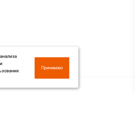
 анализа
 и
Принимаю
ьзования.