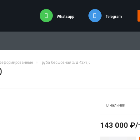
Whatsapp
Telegram
одеформированные
Труба бесшовная х/д 42х9,0
0
В наличии
143 000 ₽/