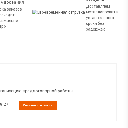
рмирования
Доставляем
рка заказов
металлопрокат в
исходит
установленные
симально
сроки без
тро
задержек
организацию преддоговорной работы
38-27
Рассчитать заказ