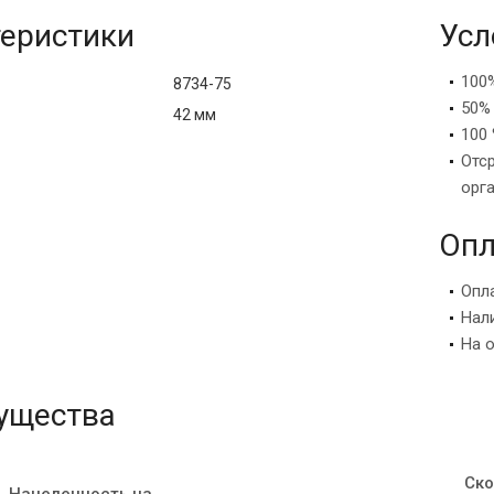
еристики
Усл
100
8734-75
50%
42 мм
100 
Отс
орг
Опл
Опл
Нал
На 
ущества
Ско
Нацеленность на