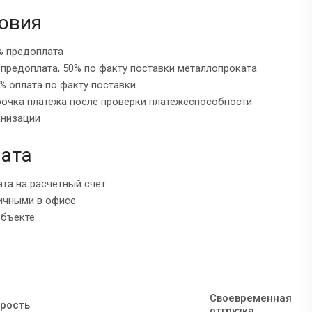
овия
% предоплата
 предоплата, 50% по факту поставки металлопроката
% оплата по факту поставки
рочка платежа после проверки платежеспособности
анизации
ата
ата на расчетный счет
ичными в офисе
объекте
Своевременная
рость
отгрузка