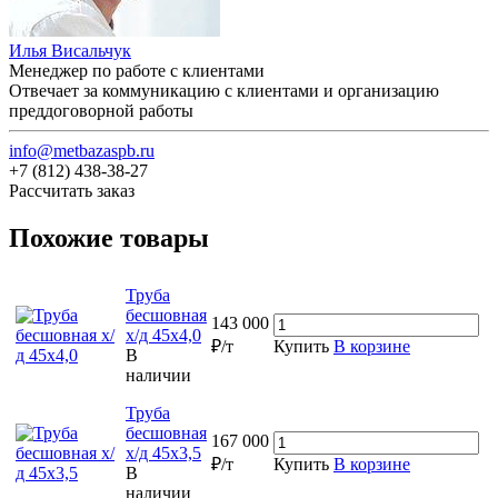
Илья Висальчук
Менеджер по работе с клиентами
Отвечает за коммуникацию с клиентами и организацию
преддоговорной работы
info@metbazaspb.ru
+7 (812) 438-38-27
Рассчитать заказ
Похожие товары
Труба
бесшовная
143 000
х/д 45х4,0
₽/т
Купить
В корзине
В
наличии
Труба
бесшовная
167 000
х/д 45х3,5
₽/т
Купить
В корзине
В
наличии