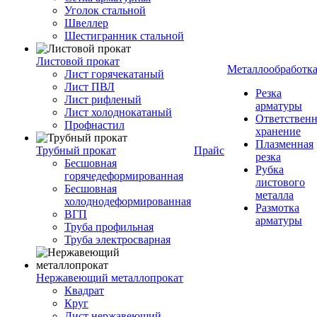
Уголок стальной
Швеллер
Шестигранник стальной
Листовой прокат
Металлообработк
Лист горячекатаный
Лист ПВЛ
Резка
Лист рифленый
арматуры
Лист холоднокатаный
Ответствен
Профнастил
хранение
Плазменная
Трубный прокат
Прайс
резка
Бесшовная
Рубка
горячедеформированная
листового
Бесшовная
металла
холоднодеформированная
Размотка
ВГП
арматуры
Труба профильная
Труба электросварная
Нержавеющий металлопрокат
Квадрат
Круг
Лист нержавеющий