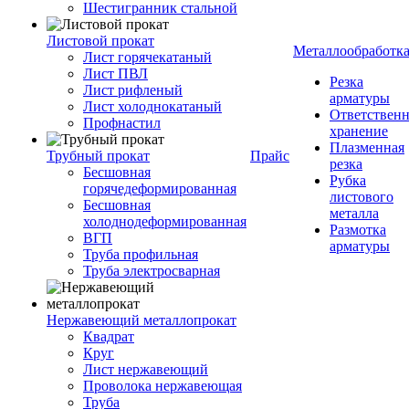
Шестигранник стальной
Листовой прокат
Металлообработк
Лист горячекатаный
Лист ПВЛ
Резка
Лист рифленый
арматуры
Лист холоднокатаный
Ответствен
Профнастил
хранение
Плазменная
Трубный прокат
Прайс
резка
Бесшовная
Рубка
горячедеформированная
листового
Бесшовная
металла
холоднодеформированная
Размотка
ВГП
арматуры
Труба профильная
Труба электросварная
Нержавеющий металлопрокат
Квадрат
Круг
Лист нержавеющий
Проволока нержавеющая
Труба