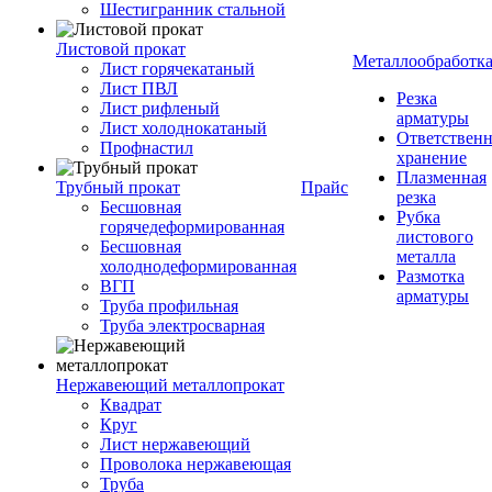
Шестигранник стальной
Листовой прокат
Металлообработк
Лист горячекатаный
Лист ПВЛ
Резка
Лист рифленый
арматуры
Лист холоднокатаный
Ответствен
Профнастил
хранение
Плазменная
Трубный прокат
Прайс
резка
Бесшовная
Рубка
горячедеформированная
листового
Бесшовная
металла
холоднодеформированная
Размотка
ВГП
арматуры
Труба профильная
Труба электросварная
Нержавеющий металлопрокат
Квадрат
Круг
Лист нержавеющий
Проволока нержавеющая
Труба