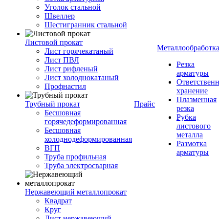
Уголок стальной
Швеллер
Шестигранник стальной
Листовой прокат
Металлообработк
Лист горячекатаный
Лист ПВЛ
Резка
Лист рифленый
арматуры
Лист холоднокатаный
Ответствен
Профнастил
хранение
Плазменная
Трубный прокат
Прайс
резка
Бесшовная
Рубка
горячедеформированная
листового
Бесшовная
металла
холоднодеформированная
Размотка
ВГП
арматуры
Труба профильная
Труба электросварная
Нержавеющий металлопрокат
Квадрат
Круг
Лист нержавеющий