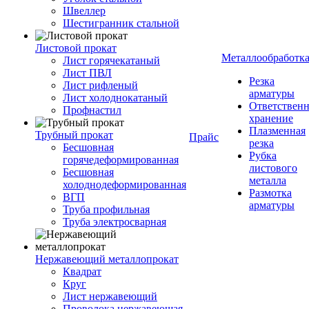
Швеллер
Шестигранник стальной
Листовой прокат
Металлообработк
Лист горячекатаный
Лист ПВЛ
Резка
Лист рифленый
арматуры
Лист холоднокатаный
Ответствен
Профнастил
хранение
Плазменная
Трубный прокат
Прайс
резка
Бесшовная
Рубка
горячедеформированная
листового
Бесшовная
металла
холоднодеформированная
Размотка
ВГП
арматуры
Труба профильная
Труба электросварная
Нержавеющий металлопрокат
Квадрат
Круг
Лист нержавеющий
Проволока нержавеющая