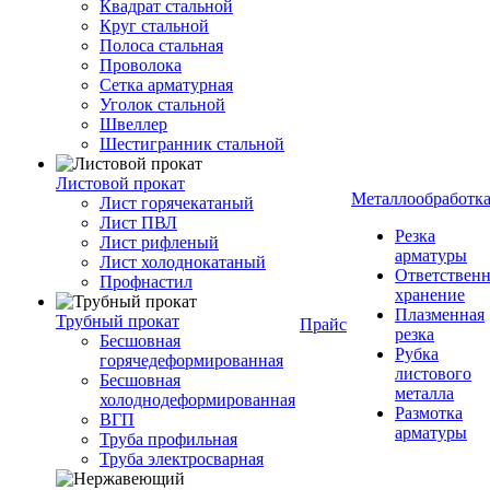
Квадрат стальной
Круг стальной
Полоса стальная
Проволока
Сетка арматурная
Уголок стальной
Швеллер
Шестигранник стальной
Листовой прокат
Металлообработк
Лист горячекатаный
Лист ПВЛ
Резка
Лист рифленый
арматуры
Лист холоднокатаный
Ответствен
Профнастил
хранение
Плазменная
Трубный прокат
Прайс
резка
Бесшовная
Рубка
горячедеформированная
листового
Бесшовная
металла
холоднодеформированная
Размотка
ВГП
арматуры
Труба профильная
Труба электросварная