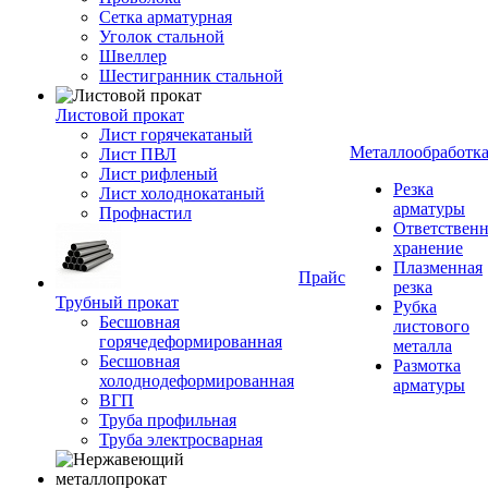
Сетка арматурная
Уголок стальной
Швеллер
Шестигранник стальной
Листовой прокат
Лист горячекатаный
Металлообработк
Лист ПВЛ
Лист рифленый
Резка
Лист холоднокатаный
арматуры
Профнастил
Ответствен
хранение
Плазменная
Прайс
резка
Трубный прокат
Рубка
Бесшовная
листового
горячедеформированная
металла
Бесшовная
Размотка
холоднодеформированная
арматуры
ВГП
Труба профильная
Труба электросварная