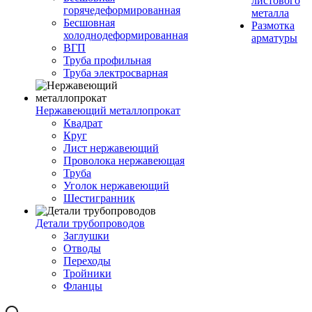
листового
горячедеформированная
металла
Бесшовная
Размотка
холоднодеформированная
арматуры
ВГП
Труба профильная
Труба электросварная
Нержавеющий металлопрокат
Квадрат
Круг
Лист нержавеющий
Проволока нержавеющая
Труба
Уголок нержавеющий
Шестигранник
Детали трубопроводов
Заглушки
Отводы
Переходы
Тройники
Фланцы