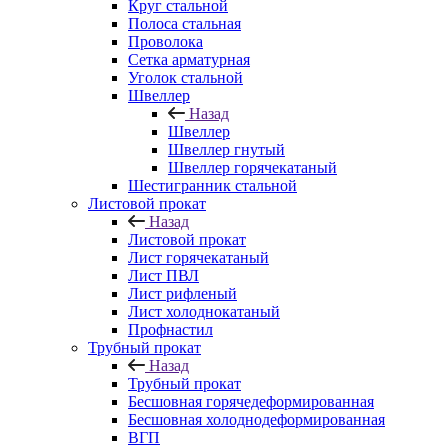
Круг стальной
Полоса стальная
Проволока
Сетка арматурная
Уголок стальной
Швеллер
Назад
Швеллер
Швеллер гнутый
Швеллер горячекатаный
Шестигранник стальной
Листовой прокат
Назад
Листовой прокат
Лист горячекатаный
Лист ПВЛ
Лист рифленый
Лист холоднокатаный
Профнастил
Трубный прокат
Назад
Трубный прокат
Бесшовная горячедеформированная
Бесшовная холоднодеформированная
ВГП