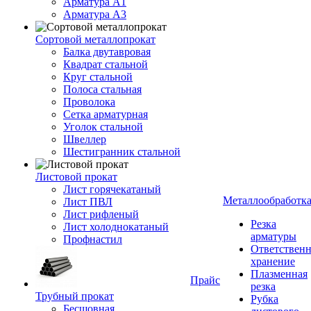
Арматура A1
Арматура А3
Сортовой металлопрокат
Балка двутавровая
Квадрат стальной
Круг стальной
Полоса стальная
Проволока
Сетка арматурная
Уголок стальной
Швеллер
Шестигранник стальной
Листовой прокат
Лист горячекатаный
Металлообработк
Лист ПВЛ
Лист рифленый
Резка
Лист холоднокатаный
арматуры
Профнастил
Ответствен
хранение
Плазменная
Прайс
резка
Трубный прокат
Рубка
Бесшовная