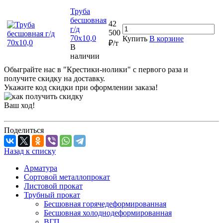
Труба
бесшовная
42
г/д
500
70х10,0
Купить
В корзине
₽/т
В
наличии
Обыграйте нас в "Крестики-нолики" с первого раза и
получите скидку на доставку.
Укажите код скидки при оформлении заказа!
Ваш ход!
Поделиться
Назад к списку
Арматура
Сортовой металлопрокат
Листовой прокат
Трубный прокат
Бесшовная горячедеформированная
Бесшовная холоднодеформированная
ВГП