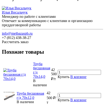
Илья Висальчук
Менеджер по работе с клиентами
Отвечает за коммуникацию с клиентами и организацию
преддоговорной работы
info@metbazaspb.ru
+7 (812) 438-38-27
Рассчитать заказ
Похожие товары
Труба
бесшовная
42
г/д
500
70х14,0
Купить
В корзине
₽/т
В
наличии
42
Труба бесшовная
г/д 70х12,0
500 ₽/
Купить
В корзине
В наличии
т