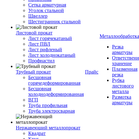
Сетка арматурная
Уголок стальной
Швеллер
Шестигранник стальной
Листовой прокат
Металлообработк
Лист горячекатаный
Лист ПВЛ
Резка
Лист рифленый
арматуры
Лист холоднокатаный
Ответствен
Профнастил
хранение
Плазменная
Трубный прокат
Прайс
резка
Бесшовная
Рубка
горячедеформированная
листового
Бесшовная
металла
холоднодеформированная
Размотка
ВГП
арматуры
Труба профильная
Труба электросварная
Нержавеющий металлопрокат
Квадрат
Круг