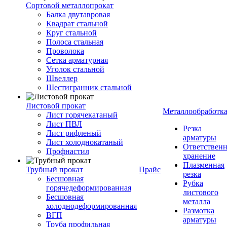
Сортовой металлопрокат
Балка двутавровая
Квадрат стальной
Круг стальной
Полоса стальная
Проволока
Сетка арматурная
Уголок стальной
Швеллер
Шестигранник стальной
Листовой прокат
Металлообработк
Лист горячекатаный
Лист ПВЛ
Резка
Лист рифленый
арматуры
Лист холоднокатаный
Ответствен
Профнастил
хранение
Плазменная
Трубный прокат
Прайс
резка
Бесшовная
Рубка
горячедеформированная
листового
Бесшовная
металла
холоднодеформированная
Размотка
ВГП
арматуры
Труба профильная