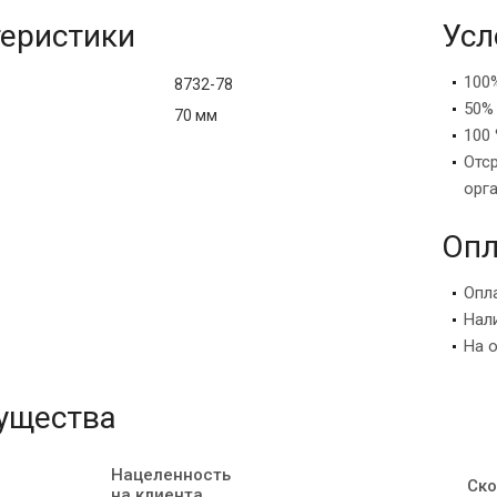
еристики
Усл
100
8732-78
50%
70 мм
100 
Отс
орг
Опл
Опл
Нал
На 
ущества
Нацеленность
Ско
на клиента