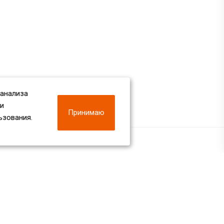
 анализа
 и
Принимаю
ьзования.