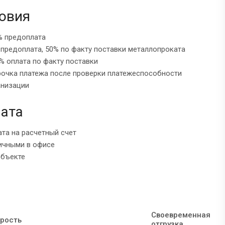
овия
% предоплата
 предоплата, 50% по факту поставки металлопроката
% оплата по факту поставки
рочка платежа после проверки платежеспособности
анизации
ата
ата на расчетный счет
ичными в офисе
объекте
Своевременная
рость
отгрузка