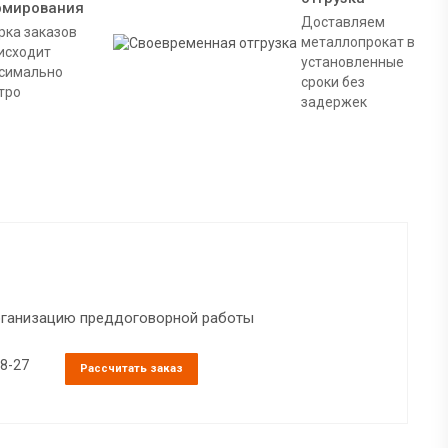
рмирования
Доставляем
рка заказов
металлопрокат в
исходит
установленные
симально
сроки без
тро
задержек
организацию преддоговорной работы
38-27
Рассчитать заказ