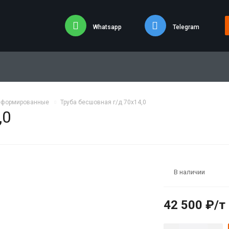
Whatsapp
Telegram
еформированные
Труба бесшовная г/д 70х14,0
,0
В наличии
42 500 ₽/т