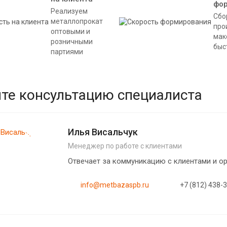
фо
Реализуем
Сбо
металлопрокат
про
оптовыми и
мак
розничными
быс
партиями
те консультацию специалиста
Илья Висальчук
Менеджер по работе с клиентами
Отвечает за коммуникацию с клиентами и 
info@metbazaspb.ru
+7 (812) 438-