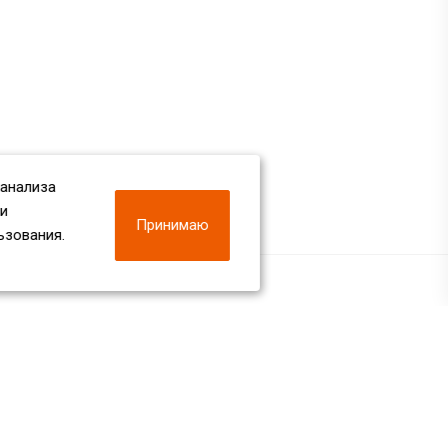
 анализа
 и
Принимаю
ьзования.