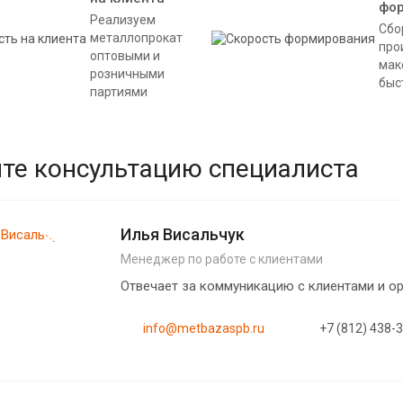
фо
Реализуем
Сбо
металлопрокат
про
оптовыми и
мак
розничными
быс
партиями
те консультацию специалиста
Илья Висальчук
Менеджер по работе с клиентами
Отвечает за коммуникацию с клиентами и 
info@metbazaspb.ru
+7 (812) 438-