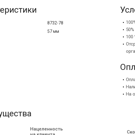
еристики
Усл
100
8732-78
50%
57 мм
100 
Отс
орг
Опл
Опл
Нал
На 
ущества
Нацеленность
Ско
на клиента