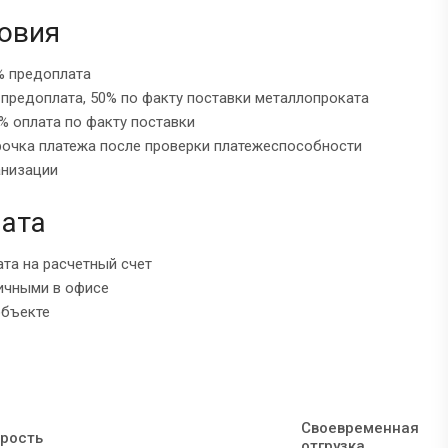
овия
% предоплата
 предоплата, 50% по факту поставки металлопроката
% оплата по факту поставки
рочка платежа после проверки платежеспособности
анизации
ата
ата на расчетный счет
ичными в офисе
объекте
Своевременная
рость
отгрузка