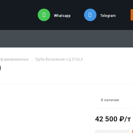
Whatsapp
Telegram
еформированные
Труба бесшовная г/д 57х5,0
0
В наличии
42 500 ₽/т