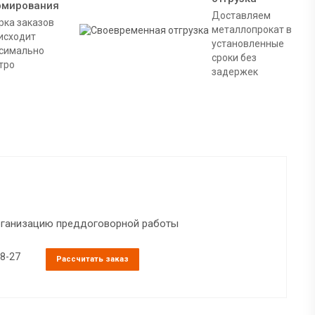
рмирования
Доставляем
рка заказов
металлопрокат в
исходит
установленные
симально
сроки без
тро
задержек
организацию преддоговорной работы
38-27
Рассчитать заказ