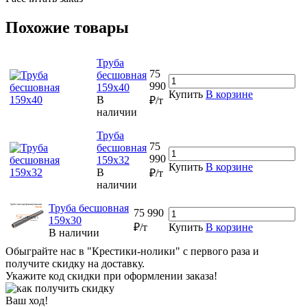
Похожие товары
Труба
75
бесшовная
990
159х40
Купить
В корзине
В
₽/т
наличии
Труба
75
бесшовная
990
159х32
Купить
В корзине
В
₽/т
наличии
Труба бесшовная
75 990
159х30
₽/т
Купить
В корзине
В наличии
Обыграйте нас в "Крестики-нолики" с первого раза и
получите скидку на доставку.
Укажите код скидки при оформлении заказа!
Ваш ход!