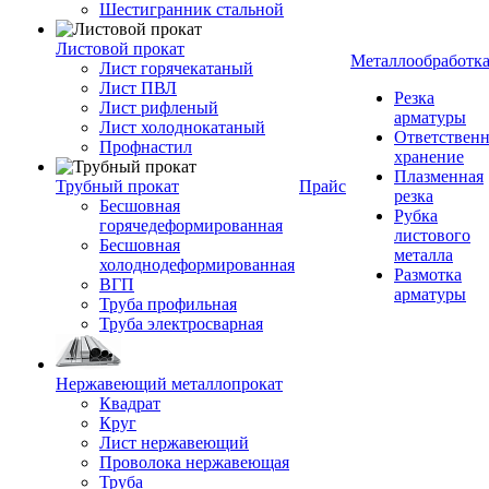
Шестигранник стальной
Листовой прокат
Металлообработк
Лист горячекатаный
Лист ПВЛ
Резка
Лист рифленый
арматуры
Лист холоднокатаный
Ответствен
Профнастил
хранение
Плазменная
Трубный прокат
Прайс
резка
Бесшовная
Рубка
горячедеформированная
листового
Бесшовная
металла
холоднодеформированная
Размотка
ВГП
арматуры
Труба профильная
Труба электросварная
Нержавеющий металлопрокат
Квадрат
Круг
Лист нержавеющий
Проволока нержавеющая
Труба