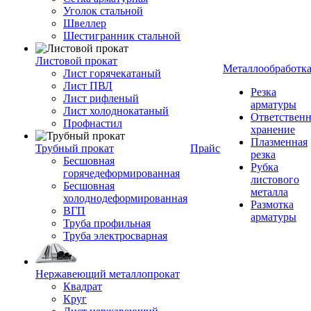
Уголок стальной
Швеллер
Шестигранник стальной
Листовой прокат
Металлообработк
Лист горячекатаный
Лист ПВЛ
Резка
Лист рифленый
арматуры
Лист холоднокатаный
Ответствен
Профнастил
хранение
Плазменная
Трубный прокат
Прайс
резка
Бесшовная
Рубка
горячедеформированная
листового
Бесшовная
металла
холоднодеформированная
Размотка
ВГП
арматуры
Труба профильная
Труба электросварная
Нержавеющий металлопрокат
Квадрат
Круг