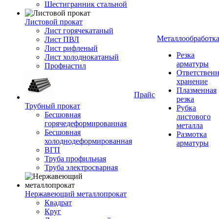
Шестигранник стальной
Листовой прокат
Лист горячекатаный
Металлообработк
Лист ПВЛ
Лист рифленый
Резка
Лист холоднокатаный
арматуры
Профнастил
Ответствен
хранение
Плазменная
Прайс
резка
Трубный прокат
Рубка
Бесшовная
листового
горячедеформированная
металла
Бесшовная
Размотка
холоднодеформированная
арматуры
ВГП
Труба профильная
Труба электросварная
Нержавеющий металлопрокат
Квадрат
Круг