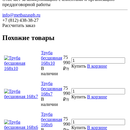
преддоговорной работы
info@metbazaspb.ru
+7 (812) 438-38-27
Рассчитать заказ
Похожие товары
Труба
75
бесшовная
990
168х10
Купить
В корзине
В
₽/т
наличии
Труба
75
бесшовная
990
168х7
Купить
В корзине
В
₽/т
наличии
Труба
75
бесшовная
990
168х6
Купить
В корзине
В