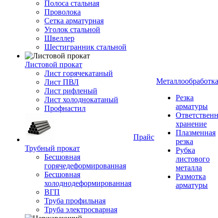
Полоса стальная
Проволока
Сетка арматурная
Уголок стальной
Швеллер
Шестигранник стальной
Листовой прокат
Лист горячекатаный
Металлообработк
Лист ПВЛ
Лист рифленый
Резка
Лист холоднокатаный
арматуры
Профнастил
Ответствен
хранение
Плазменная
Прайс
резка
Трубный прокат
Рубка
Бесшовная
листового
горячедеформированная
металла
Бесшовная
Размотка
холоднодеформированная
арматуры
ВГП
Труба профильная
Труба электросварная