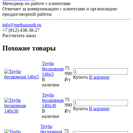
Менеджер по работе с клиентами
Отвечает за коммуникацию с клиентами и организацию
преддоговорной работы
info@metbazaspb.ru
+7 (812) 438-38-27
Рассчитать заказ
Похожие товары
Труба
75
бесшовная
990
146х5
Купить
В корзине
В
₽/т
наличии
Труба
75
бесшовная
990
140х30
Купить
В корзине
В
₽/т
наличии
Труба
75
бесшовная