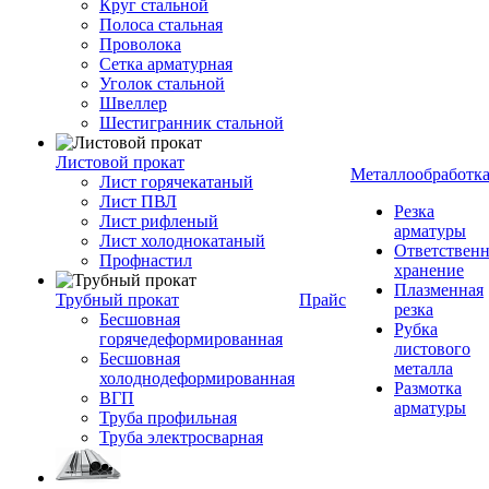
Круг стальной
Полоса стальная
Проволока
Сетка арматурная
Уголок стальной
Швеллер
Шестигранник стальной
Листовой прокат
Металлообработк
Лист горячекатаный
Лист ПВЛ
Резка
Лист рифленый
арматуры
Лист холоднокатаный
Ответствен
Профнастил
хранение
Плазменная
Трубный прокат
Прайс
резка
Бесшовная
Рубка
горячедеформированная
листового
Бесшовная
металла
холоднодеформированная
Размотка
ВГП
арматуры
Труба профильная
Труба электросварная