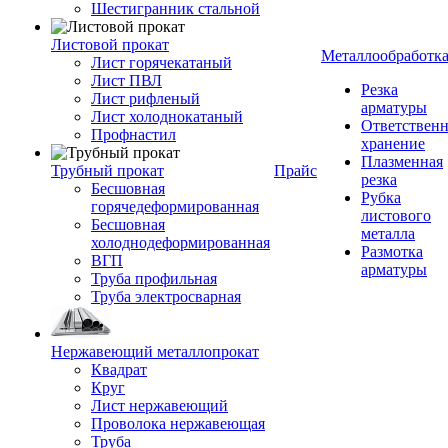
Шестигранник стальной
Листовой прокат
Металлообработк
Лист горячекатаный
Лист ПВЛ
Резка
Лист рифленый
арматуры
Лист холоднокатаный
Ответствен
Профнастил
хранение
Плазменная
Трубный прокат
Прайс
резка
Бесшовная
Рубка
горячедеформированная
листового
Бесшовная
металла
холоднодеформированная
Размотка
ВГП
арматуры
Труба профильная
Труба электросварная
Нержавеющий металлопрокат
Квадрат
Круг
Лист нержавеющий
Проволока нержавеющая
Труба