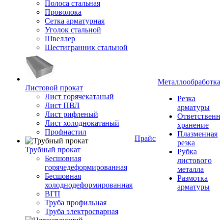
Полоса стальная
Проволока
Сетка арматурная
Уголок стальной
Швеллер
Шестигранник стальной
Металлообработк
Листовой прокат
Лист горячекатаный
Резка
Лист ПВЛ
арматуры
Лист рифленый
Ответствен
Лист холоднокатаный
хранение
Профнастил
Плазменная
Прайс
резка
Трубный прокат
Рубка
Бесшовная
листового
горячедеформированная
металла
Бесшовная
Размотка
холоднодеформированная
арматуры
ВГП
Труба профильная
Труба электросварная