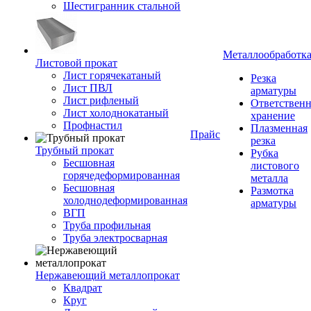
Шестигранник стальной
Металлообработк
Листовой прокат
Лист горячекатаный
Резка
Лист ПВЛ
арматуры
Лист рифленый
Ответствен
Лист холоднокатаный
хранение
Профнастил
Плазменная
Прайс
резка
Трубный прокат
Рубка
Бесшовная
листового
горячедеформированная
металла
Бесшовная
Размотка
холоднодеформированная
арматуры
ВГП
Труба профильная
Труба электросварная
Нержавеющий металлопрокат
Квадрат
Круг