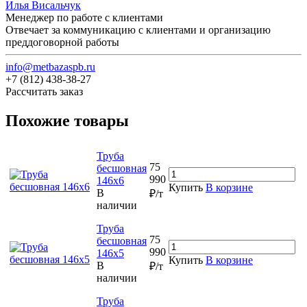
Илья Висальчук
Менеджер по работе с клиентами
Отвечает за коммуникацию с клиентами и организацию
преддоговорной работы
info@metbazaspb.ru
+7 (812) 438-38-27
Рассчитать заказ
Похожие товары
Труба
75
бесшовная
990
146х6
Купить
В корзине
В
₽/т
наличии
Труба
75
бесшовная
990
146х5
Купить
В корзине
В
₽/т
наличии
Труба