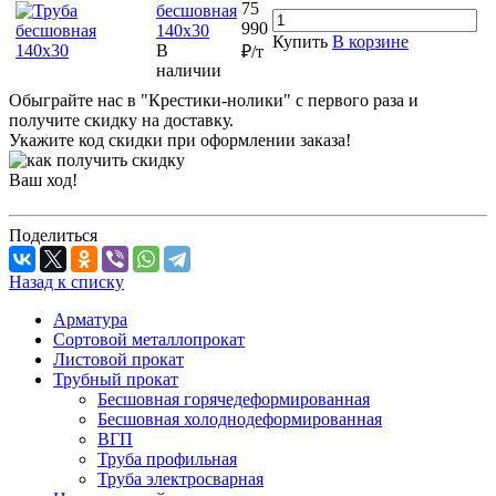
75
бесшовная
990
140х30
Купить
В корзине
В
₽/т
наличии
Обыграйте нас в "Крестики-нолики" с первого раза и
получите скидку на доставку.
Укажите код скидки при оформлении заказа!
Ваш ход!
Поделиться
Назад к списку
Арматура
Сортовой металлопрокат
Листовой прокат
Трубный прокат
Бесшовная горячедеформированная
Бесшовная холоднодеформированная
ВГП
Труба профильная
Труба электросварная