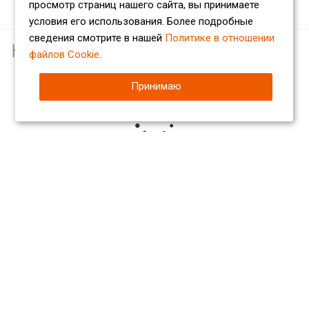
просмотр страниц нашего сайта, вы принимаете
условия его использования. Более подробные
сведения смотрите в нашей
Политике в отношении
Наши партнеры
файлов Cookie
.
Принимаю
Компания
О компании
Сертификаты
Партнеры
Отзывы
Вакансии
Реквизиты