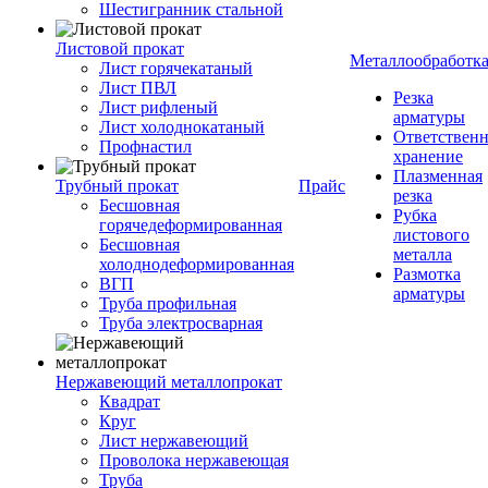
Шестигранник стальной
Листовой прокат
Металлообработк
Лист горячекатаный
Лист ПВЛ
Резка
Лист рифленый
арматуры
Лист холоднокатаный
Ответствен
Профнастил
хранение
Плазменная
Трубный прокат
Прайс
резка
Бесшовная
Рубка
горячедеформированная
листового
Бесшовная
металла
холоднодеформированная
Размотка
ВГП
арматуры
Труба профильная
Труба электросварная
Нержавеющий металлопрокат
Квадрат
Круг
Лист нержавеющий
Проволока нержавеющая
Труба