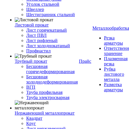
Уголок стальной
Швеллер
Шестигранник стальной
Листовой прокат
Металлообработк
Лист горячекатаный
Лист ПВЛ
Резка
Лист рифленый
арматуры
Лист холоднокатаный
Ответствен
Профнастил
хранение
Плазменная
Трубный прокат
Прайс
резка
Бесшовная
Рубка
горячедеформированная
листового
Бесшовная
металла
холоднодеформированная
Размотка
ВГП
арматуры
Труба профильная
Труба электросварная
Нержавеющий металлопрокат
Квадрат
Круг
Лист нержавеющий