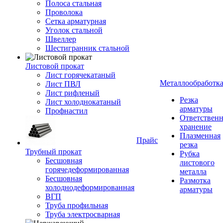
Полоса стальная
Проволока
Сетка арматурная
Уголок стальной
Швеллер
Шестигранник стальной
Листовой прокат
Лист горячекатаный
Металлообработк
Лист ПВЛ
Лист рифленый
Резка
Лист холоднокатаный
арматуры
Профнастил
Ответствен
хранение
Плазменная
Прайс
резка
Трубный прокат
Рубка
Бесшовная
листового
горячедеформированная
металла
Бесшовная
Размотка
холоднодеформированная
арматуры
ВГП
Труба профильная
Труба электросварная