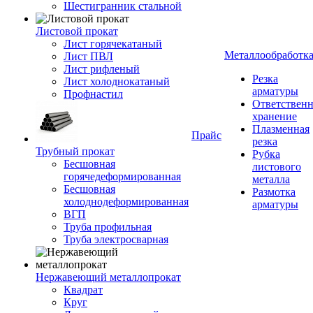
Шестигранник стальной
Листовой прокат
Лист горячекатаный
Металлообработк
Лист ПВЛ
Лист рифленый
Резка
Лист холоднокатаный
арматуры
Профнастил
Ответствен
хранение
Плазменная
Прайс
резка
Трубный прокат
Рубка
Бесшовная
листового
горячедеформированная
металла
Бесшовная
Размотка
холоднодеформированная
арматуры
ВГП
Труба профильная
Труба электросварная
Нержавеющий металлопрокат
Квадрат
Круг