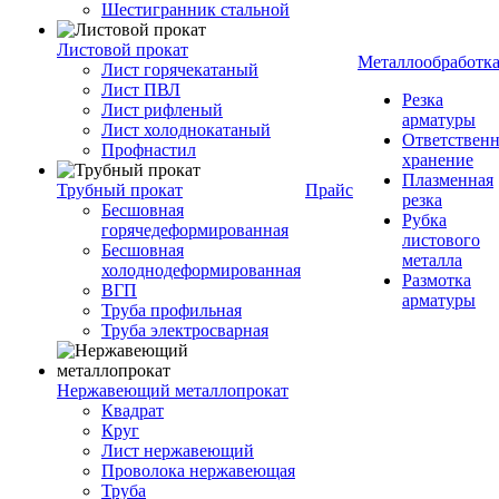
Шестигранник стальной
Листовой прокат
Металлообработк
Лист горячекатаный
Лист ПВЛ
Резка
Лист рифленый
арматуры
Лист холоднокатаный
Ответствен
Профнастил
хранение
Плазменная
Трубный прокат
Прайс
резка
Бесшовная
Рубка
горячедеформированная
листового
Бесшовная
металла
холоднодеформированная
Размотка
ВГП
арматуры
Труба профильная
Труба электросварная
Нержавеющий металлопрокат
Квадрат
Круг
Лист нержавеющий
Проволока нержавеющая
Труба