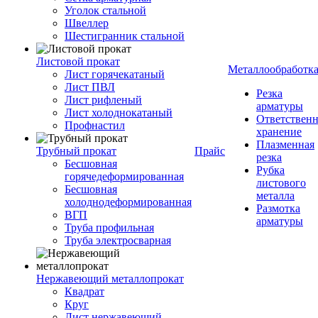
Уголок стальной
Швеллер
Шестигранник стальной
Листовой прокат
Металлообработк
Лист горячекатаный
Лист ПВЛ
Резка
Лист рифленый
арматуры
Лист холоднокатаный
Ответствен
Профнастил
хранение
Плазменная
Трубный прокат
Прайс
резка
Бесшовная
Рубка
горячедеформированная
листового
Бесшовная
металла
холоднодеформированная
Размотка
ВГП
арматуры
Труба профильная
Труба электросварная
Нержавеющий металлопрокат
Квадрат
Круг
Лист нержавеющий