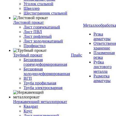
Уголок стальной
Швеллер
Шестигранник стальной
Листовой прокат
Металлообработк
Лист горячекатаный
Лист ПВЛ
Резка
Лист рифленый
арматуры
Лист холоднокатаный
Ответствен
Профнастил
хранение
Плазменная
Трубный прокат
Прайс
резка
Бесшовная
Рубка
горячедеформированная
листового
Бесшовная
металла
холоднодеформированная
Размотка
ВГП
арматуры
Труба профильная
Труба электросварная
Нержавеющий металлопрокат
Квадрат
Круг
Лист нержавеющий