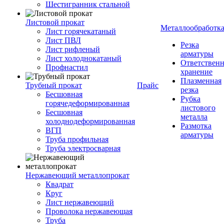
Шестигранник стальной
Листовой прокат
Металлообработк
Лист горячекатаный
Лист ПВЛ
Резка
Лист рифленый
арматуры
Лист холоднокатаный
Ответствен
Профнастил
хранение
Плазменная
Трубный прокат
Прайс
резка
Бесшовная
Рубка
горячедеформированная
листового
Бесшовная
металла
холоднодеформированная
Размотка
ВГП
арматуры
Труба профильная
Труба электросварная
Нержавеющий металлопрокат
Квадрат
Круг
Лист нержавеющий
Проволока нержавеющая
Труба