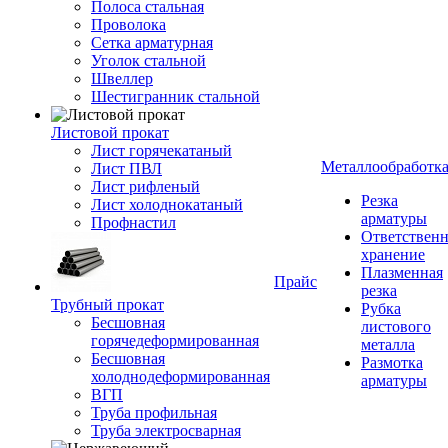
Полоса стальная
Проволока
Сетка арматурная
Уголок стальной
Швеллер
Шестигранник стальной
Листовой прокат
Лист горячекатаный
Металлообработк
Лист ПВЛ
Лист рифленый
Резка
Лист холоднокатаный
арматуры
Профнастил
Ответствен
хранение
Плазменная
Прайс
резка
Трубный прокат
Рубка
Бесшовная
листового
горячедеформированная
металла
Бесшовная
Размотка
холоднодеформированная
арматуры
ВГП
Труба профильная
Труба электросварная