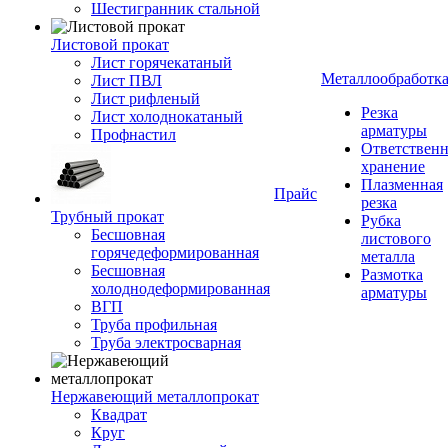
Шестигранник стальной
Листовой прокат
Лист горячекатаный
Металлообработк
Лист ПВЛ
Лист рифленый
Резка
Лист холоднокатаный
арматуры
Профнастил
Ответствен
хранение
Плазменная
Прайс
резка
Трубный прокат
Рубка
Бесшовная
листового
горячедеформированная
металла
Бесшовная
Размотка
холоднодеформированная
арматуры
ВГП
Труба профильная
Труба электросварная
Нержавеющий металлопрокат
Квадрат
Круг