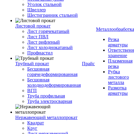
Уголок стальной
Швеллер
Шестигранник стальной
Листовой прокат
Металлообработк
Лист горячекатаный
Лист ПВЛ
Резка
Лист рифленый
арматуры
Лист холоднокатаный
Ответствен
Профнастил
хранение
Плазменная
Трубный прокат
Прайс
резка
Бесшовная
Рубка
горячедеформированная
листового
Бесшовная
металла
холоднодеформированная
Размотка
ВГП
арматуры
Труба профильная
Труба электросварная
Нержавеющий металлопрокат
Квадрат
Круг
Лист нержавеющий