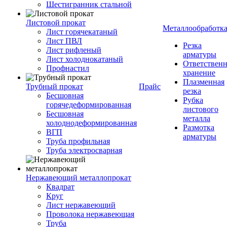
Шестигранник стальной
Листовой прокат
Металлообработк
Лист горячекатаный
Лист ПВЛ
Резка
Лист рифленый
арматуры
Лист холоднокатаный
Ответствен
Профнастил
хранение
Плазменная
Трубный прокат
Прайс
резка
Бесшовная
Рубка
горячедеформированная
листового
Бесшовная
металла
холоднодеформированная
Размотка
ВГП
арматуры
Труба профильная
Труба электросварная
Нержавеющий металлопрокат
Квадрат
Круг
Лист нержавеющий
Проволока нержавеющая
Труба