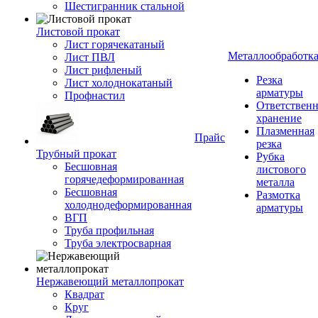
Шестигранник стальной
Листовой прокат
Лист горячекатаный
Металлообработк
Лист ПВЛ
Лист рифленый
Резка
Лист холоднокатаный
арматуры
Профнастил
Ответствен
хранение
Плазменная
Прайс
резка
Трубный прокат
Рубка
Бесшовная
листового
горячедеформированная
металла
Бесшовная
Размотка
холоднодеформированная
арматуры
ВГП
Труба профильная
Труба электросварная
Нержавеющий металлопрокат
Квадрат
Круг