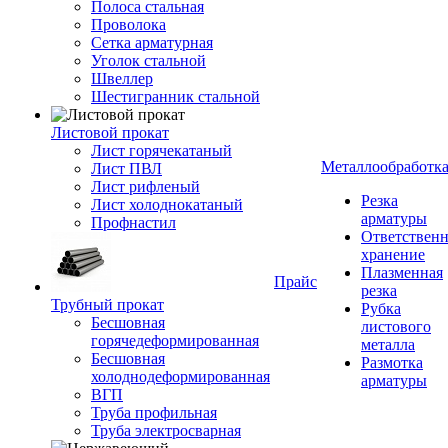
Полоса стальная
Проволока
Сетка арматурная
Уголок стальной
Швеллер
Шестигранник стальной
Листовой прокат
Лист горячекатаный
Металлообработк
Лист ПВЛ
Лист рифленый
Резка
Лист холоднокатаный
арматуры
Профнастил
Ответствен
хранение
Плазменная
Прайс
резка
Трубный прокат
Рубка
Бесшовная
листового
горячедеформированная
металла
Бесшовная
Размотка
холоднодеформированная
арматуры
ВГП
Труба профильная
Труба электросварная