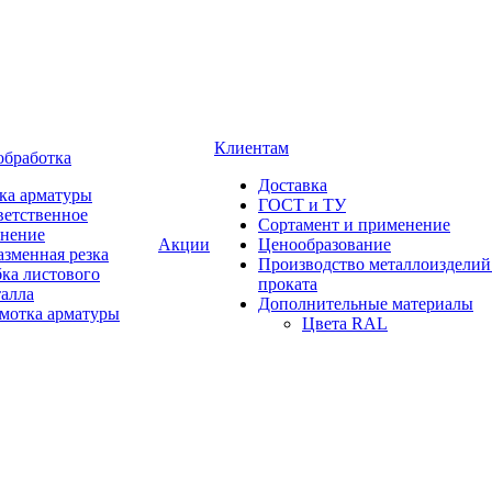
Клиентам
обработка
Доставка
ка арматуры
ГОСТ и ТУ
ветственное
Сортамент и применение
анение
Акции
Ценообразование
зменная резка
Производство металлоизделий
ка листового
проката
талла
Дополнительные материалы
змотка арматуры
Цвета RAL