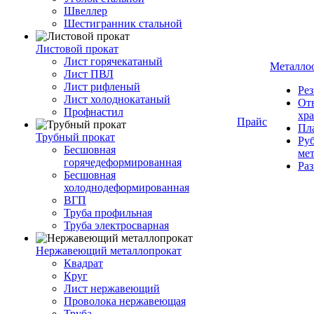
Швеллер
Шестигранник стальной
Листовой прокат
Лист горячекатаный
Металло
Лист ПВЛ
Лист рифленый
Рез
Лист холоднокатаный
От
Профнастил
хр
Прайс
Пла
Трубный прокат
Руб
Бесшовная
ме
горячедеформированная
Ра
Бесшовная
холоднодеформированная
ВГП
Труба профильная
Труба электросварная
Нержавеющий металлопрокат
Квадрат
Круг
Лист нержавеющий
Проволока нержавеющая
Труба