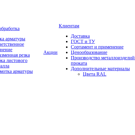
Клиентам
обработка
Доставка
ка арматуры
ГОСТ и ТУ
ветственное
Сортамент и применение
анение
Акции
Ценообразование
зменная резка
Производство металлоизделий
ка листового
проката
талла
Дополнительные материалы
змотка арматуры
Цвета RAL