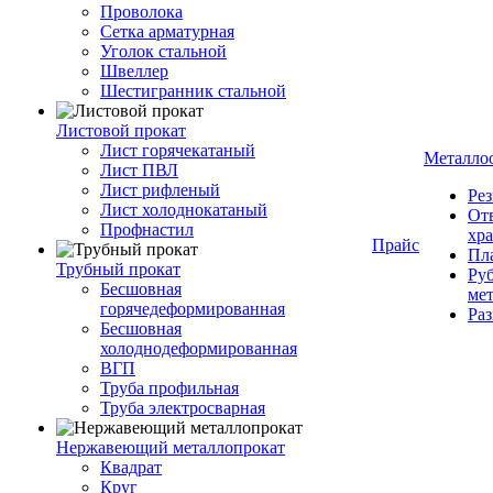
Проволока
Сетка арматурная
Уголок стальной
Швеллер
Шестигранник стальной
Листовой прокат
Лист горячекатаный
Металло
Лист ПВЛ
Лист рифленый
Рез
Лист холоднокатаный
От
Профнастил
хр
Прайс
Пла
Трубный прокат
Руб
Бесшовная
ме
горячедеформированная
Ра
Бесшовная
холоднодеформированная
ВГП
Труба профильная
Труба электросварная
Нержавеющий металлопрокат
Квадрат
Круг