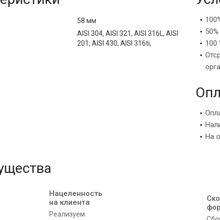
100
58 мм
50%
AISI 304, AISI 321, AISI 316L, AISI
100 
201, AISI 430, AISI 316ti,
Отс
орг
Опл
Опл
Нал
На 
ущества
Нацеленность
Ско
на клиента
фо
Реализуем
Сбо