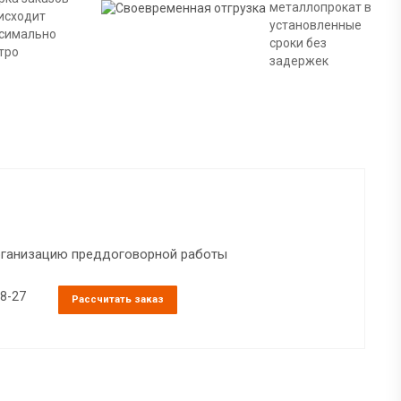
металлопрокат в
исходит
установленные
симально
сроки без
тро
задержек
организацию преддоговорной работы
38-27
Рассчитать заказ