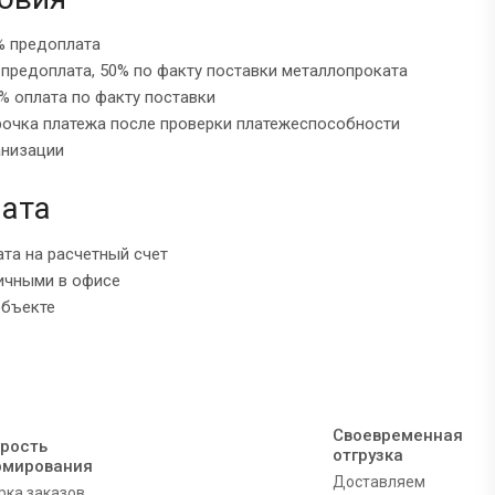
% предоплата
 предоплата, 50% по факту поставки металлопроката
% оплата по факту поставки
рочка платежа после проверки платежеспособности
анизации
ата
ата на расчетный счет
ичными в офисе
объекте
Своевременная
рость
отгрузка
рмирования
Доставляем
рка заказов