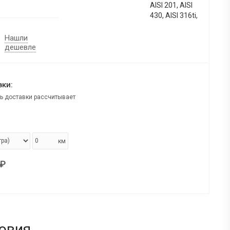
AISI 201, AISI
430, AISI 316ti,
Нашли
дешевле
ки:
ь доставки рассчитывает
км
₽
овия