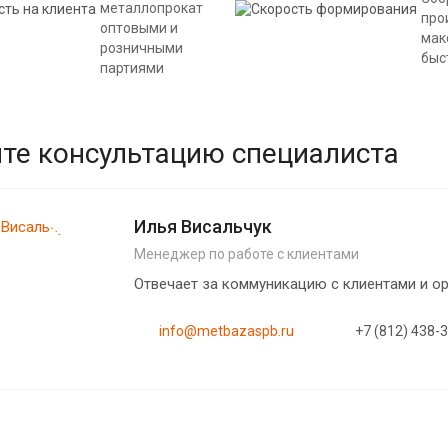
металлопрокат
про
оптовыми и
мак
розничными
быс
партиями
те консультацию специалиста
Илья Висальчук
Менеджер по работе с клиентами
Отвечает за коммуникацию с клиентами и 
info@metbazaspb.ru
+7 (812) 438-