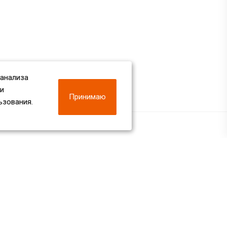
 анализа
 и
Принимаю
ьзования.