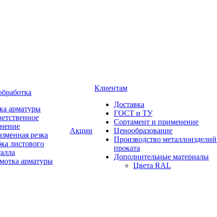
Клиентам
обработка
Доставка
ка арматуры
ГОСТ и ТУ
ветственное
Сортамент и применение
анение
Акции
Ценообразование
зменная резка
Производство металлоизделий
ка листового
проката
талла
Дополнительные материалы
змотка арматуры
Цвета RAL