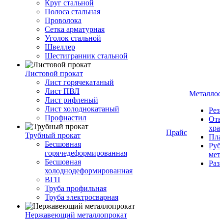
Круг стальной
Полоса стальная
Проволока
Сетка арматурная
Уголок стальной
Швеллер
Шестигранник стальной
Листовой прокат
Лист горячекатаный
Лист ПВЛ
Металло
Лист рифленый
Лист холоднокатаный
Рез
Профнастил
От
хр
Прайс
Трубный прокат
Пла
Бесшовная
Руб
горячедеформированная
ме
Бесшовная
Ра
холоднодеформированная
ВГП
Труба профильная
Труба электросварная
Нержавеющий металлопрокат