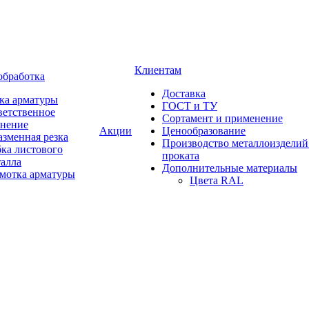
Клиентам
обработка
Доставка
ка арматуры
ГОСТ и ТУ
ветственное
Сортамент и применение
анение
Акции
Ценообразование
зменная резка
Производство металлоизделий
ка листового
проката
талла
Дополнительные материалы
змотка арматуры
Цвета RAL