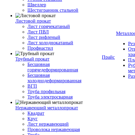
Швеллер
Шестигранник стальной
Листовой прокат
Лист горячекатаный
Лист ПВЛ
Металло
Лист рифленый
Лист холоднокатаный
Рез
Профнастил
От
хр
Прайс
Трубный прокат
Пла
Бесшовная
Руб
горячедеформированная
ме
Бесшовная
Ра
холоднодеформированная
ВГП
Труба профильная
Труба электросварная
Нержавеющий металлопрокат
Квадрат
Круг
Лист нержавеющий
Проволока нержавеющая
Труба