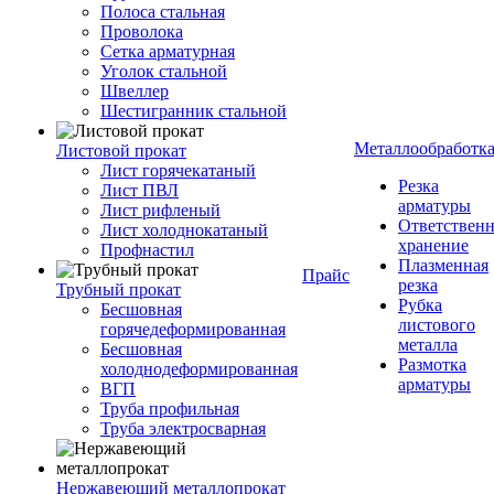
Полоса стальная
Проволока
Сетка арматурная
Уголок стальной
Швеллер
Шестигранник стальной
Металлообработк
Листовой прокат
Лист горячекатаный
Резка
Лист ПВЛ
арматуры
Лист рифленый
Ответствен
Лист холоднокатаный
хранение
Профнастил
Плазменная
Прайс
резка
Трубный прокат
Рубка
Бесшовная
листового
горячедеформированная
металла
Бесшовная
Размотка
холоднодеформированная
арматуры
ВГП
Труба профильная
Труба электросварная
Нержавеющий металлопрокат