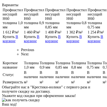
Варианты
Профнастил
Профнастил
Профнастил
Профнастил
Профнасти
несущий
несущий
несущий
несущий
несущий
Н60
Н60
Н60
Н60
Н60
толщина 1,0
толщина 0,9
толщина
толщина 0,8
толщина
мм
мм
0,85 мм
мм
0,75 мм
1 612 ₽/м²
1 460 ₽/м²
1 408 ₽/м²
1 302 ₽/м²
1 254 ₽/м²
Купить
В
Купить
В
Купить
В
Купить
В
Купить
В
корзине
корзине
корзине
корзине
корзине
Previous
Next
Короткое
Толщина
Толщина
Толщина
Толщина
Толщина
То
название
1,0 мм
0,9 мм
0,85 мм
0,8 мм
0,75 мм
0,
В
В
В
В
В
В
Статус
наличии
наличии
наличии
наличии
наличии
на
Размерность
м²
м²
м²
м²
м²
м²
Обыграйте нас в "Крестики-нолики" с первого раза и
получите скидку на доставку.
Укажите код скидки при оформлении заказа!
Ваш ход!