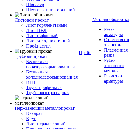
Швеллер
Шестигранник стальной
Металлообработк
Листовой прокат
Лист горячекатаный
Резка
Лист ПВЛ
арматуры
Лист рифленый
Ответствен
Лист холоднокатаный
хранение
Профнастил
Плазменная
Прайс
резка
Трубный прокат
Рубка
Бесшовная
листового
горячедеформированная
металла
Бесшовная
Размотка
холоднодеформированная
арматуры
ВГП
Труба профильная
Труба электросварная
Нержавеющий металлопрокат
Квадрат
Круг
Лист нержавеющий
Проволока нержавеющая