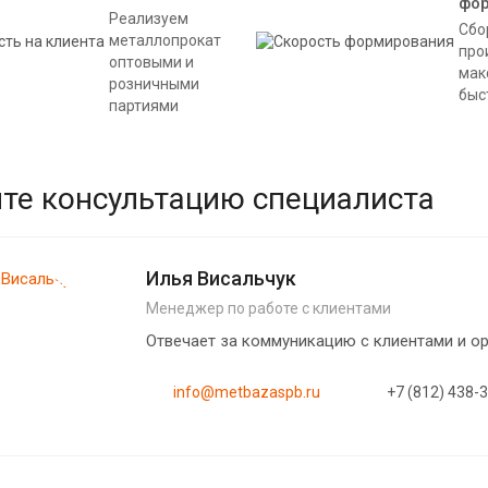
фо
Реализуем
Сбо
металлопрокат
про
оптовыми и
мак
розничными
быс
партиями
те консультацию специалиста
Илья Висальчук
Менеджер по работе с клиентами
Отвечает за коммуникацию с клиентами и 
info@metbazaspb.ru
+7 (812) 438-