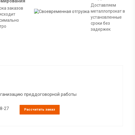
рмирования
Доставляем
рка заказов
металлопрокат в
исходит
установленные
симально
сроки без
тро
задержек
организацию преддоговорной работы
38-27
Рассчитать заказ