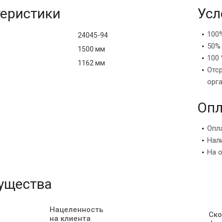
еристики
Усл
100
24045-94
50%
1500 мм
100 
1162 мм
Отс
орг
Опл
Опл
Нал
На 
ущества
Нацеленность
Ско
на клиента