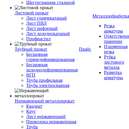
Шестигранник стальной
Листовой прокат
Металлообработк
Лист горячекатаный
Лист ПВЛ
Резка
Лист рифленый
арматуры
Лист холоднокатаный
Ответствен
Профнастил
хранение
Плазменная
Трубный прокат
Прайс
резка
Бесшовная
Рубка
горячедеформированная
листового
Бесшовная
металла
холоднодеформированная
Размотка
ВГП
арматуры
Труба профильная
Труба электросварная
Нержавеющий металлопрокат
Квадрат
Круг
Лист нержавеющий
Проволока нержавеющая
Труба