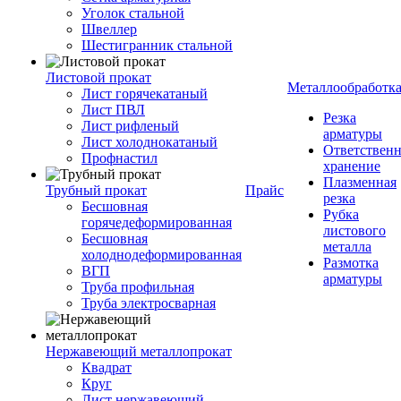
Уголок стальной
Швеллер
Шестигранник стальной
Листовой прокат
Металлообработк
Лист горячекатаный
Лист ПВЛ
Резка
Лист рифленый
арматуры
Лист холоднокатаный
Ответствен
Профнастил
хранение
Плазменная
Трубный прокат
Прайс
резка
Бесшовная
Рубка
горячедеформированная
листового
Бесшовная
металла
холоднодеформированная
Размотка
ВГП
арматуры
Труба профильная
Труба электросварная
Нержавеющий металлопрокат
Квадрат
Круг
Лист нержавеющий