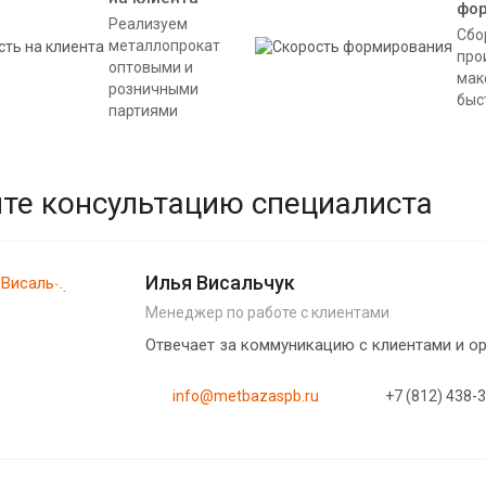
фо
Реализуем
Сбо
металлопрокат
про
оптовыми и
мак
розничными
быс
партиями
те консультацию специалиста
Илья Висальчук
Менеджер по работе с клиентами
Отвечает за коммуникацию с клиентами и 
info@metbazaspb.ru
+7 (812) 438-