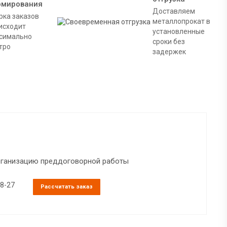
рмирования
Доставляем
рка заказов
металлопрокат в
исходит
установленные
симально
сроки без
тро
задержек
организацию преддоговорной работы
38-27
Рассчитать заказ