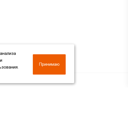
 анализа
 и
Принимаю
ьзования.