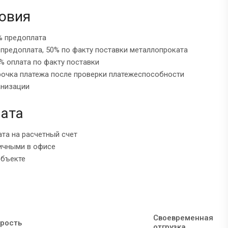
овия
% предоплата
 предоплата, 50% по факту поставки металлопроката
% оплата по факту поставки
рочка платежа после проверки платежеспособности
анизации
ата
ата на расчетный счет
ичными в офисе
объекте
Своевременная
рость
отгрузка