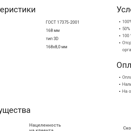
еристики
Усл
100
ГОСТ 17375-2001
50%
168 мм
100 
тип 3D
Отс
168х8,0 мм
орг
Опл
Опл
Нал
На 
ущества
Нацеленность
Ско
на клиента