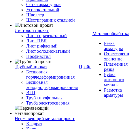
Сетка арматурная
Уголок стальной
Швеллер
Шестигранник стальной
Листовой прокат
Металлообработк
Лист горячекатаный
Лист ПВЛ
Резка
Лист рифленый
арматуры
Лист холоднокатаный
Ответствен
Профнастил
хранение
Плазменная
Трубный прокат
Прайс
резка
Бесшовная
Рубка
горячедеформированная
листового
Бесшовная
металла
холоднодеформированная
Размотка
ВГП
арматуры
Труба профильная
Труба электросварная
Нержавеющий металлопрокат
Квадрат
Круг