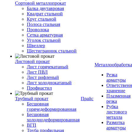
Сортовой металлопрокат
Балка двутавровая
Квадрат стальной
Круг стальной
Полоса стальная
Проволока
Сетка арматурная
Уголок стальной
Швеллер
Шестигранник стальной
Листовой прокат
Металлообработк
Лист горячекатаный
Лист ПВЛ
Резка
Лист рифленый
арматуры
Лист холоднокатаный
Ответствен
Профнастил
хранение
Плазменная
Трубный прокат
Прайс
резка
Бесшовная
Рубка
горячедеформированная
листового
Бесшовная
металла
холоднодеформированная
Размотка
ВГП
арматуры
Труба профильная