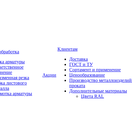
Клиентам
обработка
Доставка
ка арматуры
ГОСТ и ТУ
ветственное
Сортамент и применение
анение
Акции
Ценообразование
зменная резка
Производство металлоизделий
ка листового
проката
талла
Дополнительные материалы
змотка арматуры
Цвета RAL