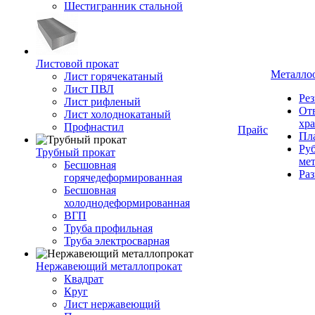
Шестигранник стальной
Листовой прокат
Металло
Лист горячекатаный
Лист ПВЛ
Рез
Лист рифленый
От
Лист холоднокатаный
хр
Профнастил
Прайс
Пла
Руб
Трубный прокат
ме
Бесшовная
Ра
горячедеформированная
Бесшовная
холоднодеформированная
ВГП
Труба профильная
Труба электросварная
Нержавеющий металлопрокат
Квадрат
Круг
Лист нержавеющий