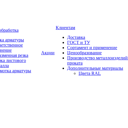
Клиентам
обработка
Доставка
ка арматуры
ГОСТ и ТУ
ветственное
Сортамент и применение
анение
Акции
Ценообразование
зменная резка
Производство металлоизделий
ка листового
проката
талла
Дополнительные материалы
змотка арматуры
Цвета RAL