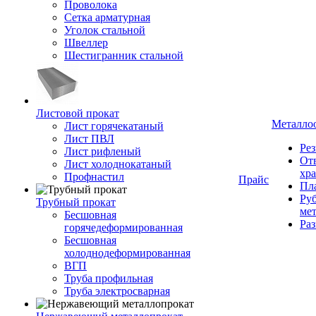
Проволока
Сетка арматурная
Уголок стальной
Швеллер
Шестигранник стальной
Листовой прокат
Металло
Лист горячекатаный
Лист ПВЛ
Рез
Лист рифленый
От
Лист холоднокатаный
хр
Профнастил
Прайс
Пла
Руб
Трубный прокат
ме
Бесшовная
Ра
горячедеформированная
Бесшовная
холоднодеформированная
ВГП
Труба профильная
Труба электросварная