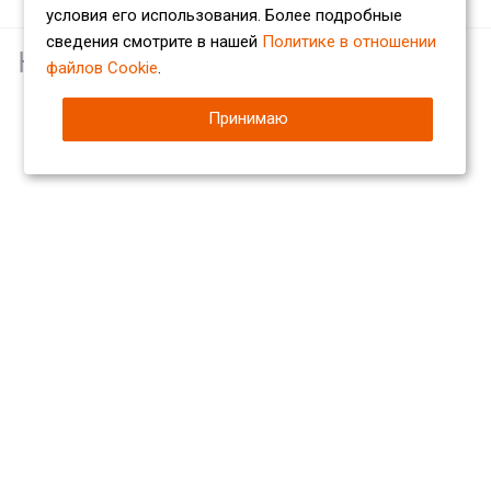
условия его использования. Более подробные
сведения смотрите в нашей
Политике в отношении
Наши партнеры
файлов Cookie
.
Принимаю
Компания
О компании
Сертификаты
Партнеры
Отзывы
Вакансии
Реквизиты