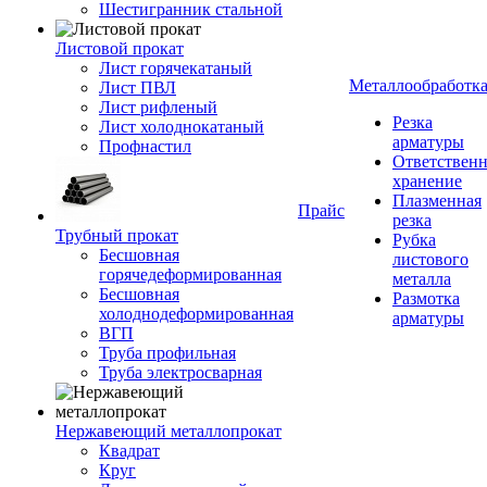
Шестигранник стальной
Листовой прокат
Лист горячекатаный
Металлообработк
Лист ПВЛ
Лист рифленый
Резка
Лист холоднокатаный
арматуры
Профнастил
Ответствен
хранение
Плазменная
Прайс
резка
Трубный прокат
Рубка
Бесшовная
листового
горячедеформированная
металла
Бесшовная
Размотка
холоднодеформированная
арматуры
ВГП
Труба профильная
Труба электросварная
Нержавеющий металлопрокат
Квадрат
Круг