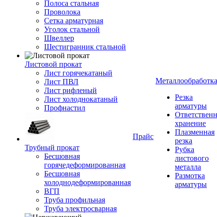
Полоса стальная
Проволока
Сетка арматурная
Уголок стальной
Швеллер
Шестигранник стальной
Листовой прокат
Лист горячекатаный
Металлообработк
Лист ПВЛ
Лист рифленый
Резка
Лист холоднокатаный
арматуры
Профнастил
Ответствен
хранение
Плазменная
Прайс
резка
Трубный прокат
Рубка
Бесшовная
листового
горячедеформированная
металла
Бесшовная
Размотка
холоднодеформированная
арматуры
ВГП
Труба профильная
Труба электросварная