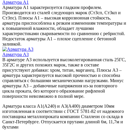
Арматура A1
Арматура А1 характеризуется гладким профилем.
Производится из сталей следующих марок (СтЗсп, СтЗкп и
СтЗпс). Плюсы А1 – высокая коррозионная стойкость,
арматура приспособлена к резким изменениям температуры и
к повышенной влажности, обладает лучшими
характеристиками свариваемости по сравнению с ребристой.
Недостаток арматуры А1 – плохое сцепление с бетонной
заливкой.
Арматура А3
В арматуре А3 используется высоколегированная сталь 25ГС,
35Г2С и других похожих марок, также в составе
присутствуют добавки: хром, титан, марганец. Плюсы А3 –
арматура характеризуется высокой прочностью и способна
справляться с большими механическими нагрузками. Минус
арматуры А3 – добавочные напряжения из-за повторного
цикла проката, без которого образование рифленой
поверхности невозможно в полной мере.
Арматура класса А1(А240) и А3(А400) диаметром 10мм
изготовленная в соответствии с ГОСТ 5781-82 от надежного
поставщика металлопроката компании Сталлеон со склада в
Санкт-Петербурге. Отпускается прутами длиной 6м, 11,7м и
бухтами