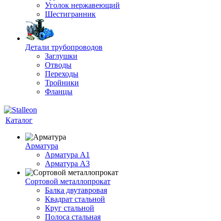
Уголок нержавеющий
Шестигранник
Детали трубопроводов
Заглушки
Отводы
Переходы
Тройники
Фланцы
Каталог
Арматура
Арматура A1
Арматура А3
Сортовой металлопрокат
Балка двутавровая
Квадрат стальной
Круг стальной
Полоса стальная