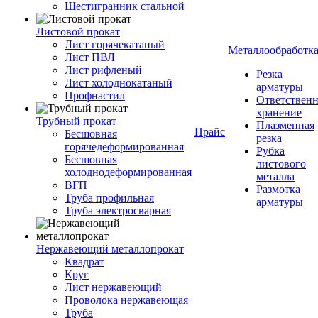
Шестигранник стальной
Листовой прокат
Лист горячекатаный
Металлообработк
Лист ПВЛ
Лист рифленый
Резка
Лист холоднокатаный
арматуры
Профнастил
Ответствен
хранение
Трубный прокат
Плазменная
Прайс
Бесшовная
резка
горячедеформированная
Рубка
Бесшовная
листового
холоднодеформированная
металла
ВГП
Размотка
Труба профильная
арматуры
Труба электросварная
Нержавеющий металлопрокат
Квадрат
Круг
Лист нержавеющий
Проволока нержавеющая
Труба