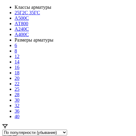
Классы арматуры
25Г2С 35ГС
A500C
АТ800
A240C
A400C
Размеры арматуры
6
8
12
14
16
18
20
22
25
28
30
32
36
40