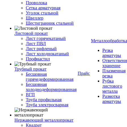
Проволока
Сетка арматурная
Уголок стальной
Швеллер
Шестигранник стальной
Листовой прокат
Лист горячекатаный
Металлообработк
Лист ПВЛ
Лист рифленый
Резка
Лист холоднокатаный
арматуры
Профнастил
Ответствен
хранение
Трубный прокат
Плазменная
Прайс
Бесшовная
резка
горячедеформированная
Рубка
Бесшовная
листового
холоднодеформированная
металла
ВГП
Размотка
Труба профильная
арматуры
Труба электросварная
Нержавеющий металлопрокат
Квадрат