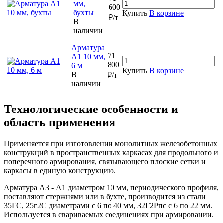
мм,
600
бухты
Купить
В корзине
₽/т
В
наличии
Арматура
71
А1 10 мм,
800
6 м
Купить
В корзине
В
₽/т
наличии
Технологические особенности и
область применения
Применяется при изготовлении монолитных железобетонных
конструкций в пространственных каркасах для продольного и
поперечного армирования, связывающего плоские сетки и
каркасы в единую конструкцию.
Арматура А3 - А1 диаметром 10 мм, периодического профиля,
поставляют стержнями или в бухте, производится из стали
35ГС, 25г2С диаметрами с 6 по 40 мм, 32Г2Рпс с 6 по 22 мм.
Используется в свариваемых соединениях при армировании.