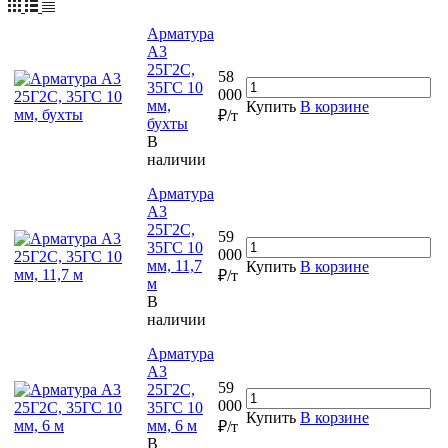
Арматура
А3
25Г2С,
58
35ГС 10
000
мм,
Купить
В корзине
₽/т
бухты
В
наличии
Арматура
А3
25Г2С,
59
35ГС 10
000
мм, 11,7
Купить
В корзине
₽/т
м
В
наличии
Арматура
А3
59
25Г2С,
000
35ГС 10
Купить
В корзине
мм, 6 м
₽/т
В